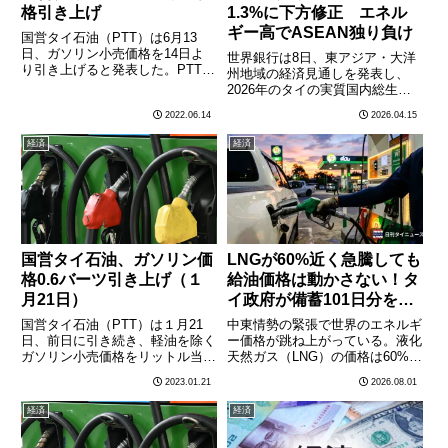
格引き上げ
1.3%に下方修正 エネル
ギー高でASEAN独り負け
国営タイ石油（PTT）は6月13
日、ガソリン小売価格を14日よ
世界銀行は8日、東アジア・大洋
り引き上げると発表した。PTTに
州地域の経済見通しを発表し、
よると、リットル当たりの値上げ
2026年のタイの実質国内総生産
幅は、ガソホール（E85を除く）
（GDP）成長率を1.3%とする予
2022.06.14
2026.04.15
は60サタン、軽油は1バーツ、プ
測を明らかにした。昨年10月時
レミアム軽油は1.5バーツ。値上
点の予測（1.8%）から下方修正
経済
経済
げ後のリットル当たり………
した。中東紛争に伴うエネルギー
価格の高騰が輸入依存度の………
国営タイ石油、ガソリン価
LNGが60%近く急騰しても
格0.6バーツ引き上げ（１
給油価格は動かさない！タ
月21日）
イ政府が備蓄101日分を盾
に生活費を守りにいく
国営タイ石油（PTT）は１月21
中東情勢の緊張で世界のエネルギ
日、前日に引き続き、軽油を除く
ー価格が跳ね上がっている。液化
ガソリン小売価格をリットル当た
天然ガス（LNG）の価格は60%近
り0.6バーツ引き上げた。軽油に
く急騰した。それでもタイ政府
2023.01.21
2026.08.01
ついては今月17日に小売価格の
は、国内のガソリン小売価格を動
上限をリットル当たり35バーツ
かさない構えだ。備蓄は101日分
経済
経済
未満で維持することが閣議決定さ
エネルギー省は世界のエネルギー
れた。小売価格は以下の通
市場を注視しているとした