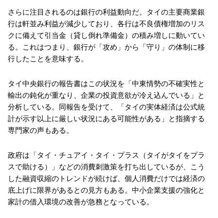
さらに注目されるのは銀行の利益動向だ。タイの主要商業銀
行は軒並み利益が減少しており、各行は不良債権増加のリス
クに備えて引当金（貸し倒れ準備金）の積み増しに動いてい
る。これはつまり、銀行が「攻め」から「守り」の体制に移
行したことを意味する。
タイ中央銀行の報告書はこの状況を「中東情勢の不確実性と
輸出の鈍化が重なり、企業の投資意欲が冷え込んでいる」と
分析している。同報告を受けて、「タイの実体経済は公式統
計が示す以上に厳しい状況にある可能性がある」と指摘する
専門家の声もある。
政府は「タイ・チュアイ・タイ・プラス（タイがタイをプラ
スで助ける）」などの消費刺激策を打ち出しているが、こう
した融資収縮のトレンドが続けば、個人消費だけでは経済の
底上げに限界があるとの見方もある。中小企業支援の強化と
家計の借入環境の改善が急務となっている。