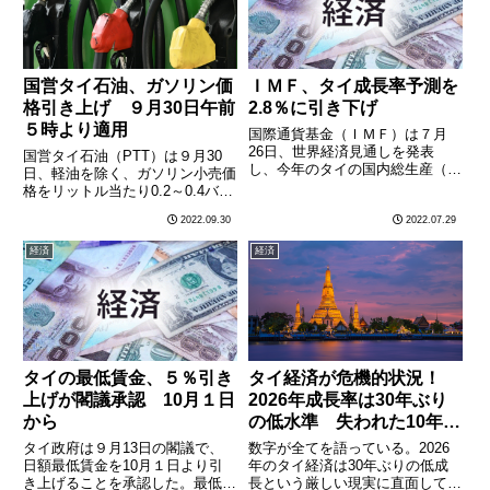
り………
う………
国営タイ石油、ガソリン価
ＩＭＦ、タイ成長率予測を
格引き上げ ９月30日午前
2.8％に引き下げ
５時より適用
国際通貨基金（ＩＭＦ）は７月
26日、世界経済見通しを発表
国営タイ石油（PTT）は９月30
し、今年のタイの国内総生産（Ｇ
日、軽油を除く、ガソリン小売価
ＤＰ）伸び率予測を3.3％（今年
格をリットル当たり0.2～0.4バー
４月の予測値）から2.8％に引き
ツ引き上げた。軽油（プレミアム
2022.09.30
2022.07.29
下げた。引き下げ要因としては、
軽油を除く）については、近日中
ロシアのウクライナ侵攻やエネル
に上限価格が見直される見通し。
経済
経済
ギー価格上昇の影響などを指摘
小売価格は以下の通り。PTTのガ
し………
ソリン小売価格（20………
タイの最低賃金、５％引き
タイ経済が危機的状況！
上げが閣議承認 10月１日
2026年成長率は30年ぶり
から
の低水準 失われた10年へ
の懸念も
タイ政府は９月13日の閣議で、
数字が全てを語っている。2026
日額最低賃金を10月１日より引
年のタイ経済は30年ぶりの低成
き上げることを承認した。最低賃
長という厳しい現実に直面してい