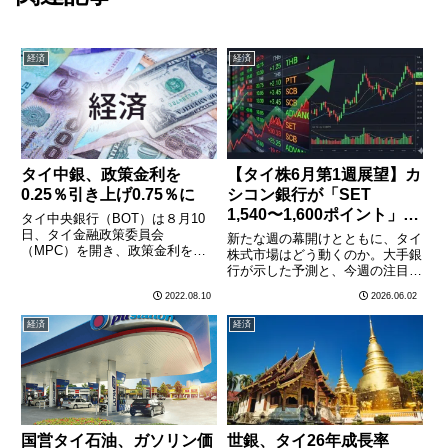
経済
経済
タイ中銀、政策金利を
【タイ株6月第1週展望】カ
0.25％引き上げ0.75％に
シコン銀行が「SET
1,540〜1,600ポイント」を
タイ中央銀行（BOT）は８月10
予測——インフレとFund
日、タイ金融政策委員会
新たな週の幕開けとともに、タイ
（MPC）を開き、政策金利を
Flowが鍵
株式市場はどう動くのか。大手銀
0.25％引き上げ、現行の0.5％か
行が示した予測と、今週の注目ポ
ら0.75％にすることを賛成多数で
イントを整理する。カシコン銀行
2022.08.10
2026.06.02
決定した。0.25％の利上げは７人
のリサーチ部門は1日、「今週
の委員のうち６人が賛成した。政
（6月2〜6日）のSET指数は
経済
経済
策金利の引き上げは201………
1,540〜1,600ポイントのレンジで
推移するとみる」との展………
国営タイ石油、ガソリン価
世銀、タイ26年成長率