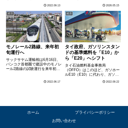
金が引き上げられるのは2020年
る。複数の経済調査機関は2026
2022.09.13
2026.05.15
１月以来でおよそ２年ぶりとな
年のタイ実質GDP成長率を1.5〜
る。最低賃金は都県毎に異なり、
1.8%と予測。これは1997〜98年
経済
経済
引き上げ率は平均5.02％。引き上
のアジア通貨危機以来最低水準に
げ額が最も大きかったのは
近い数字だ。米………
バ………
モノレール2路線、来年初
タイ政府、ガソリンスタン
旬運行へ
ドの基準燃料を「E10」か
ら「E20」へシフト
サックサヤム運輸相は6月16日、
バンコク首都圏で建設中のモノレ
タイ石油燃料基金事務局
ール2路線の試験運行を来年初旬
（OFFO）はこのほど、ガソホー
に行う計画を明らかにした。試験
ルE10（E10）に代わり、ガソホ
運行が行われるのは、バンコクの
ールE20（E20）をガソリンスタ
2022.06.17
2022.09.22
ラートプラオとサムットプラカン
ンドにおける基準燃料とする考え
県サムロンを結ぶ長さ30.4キロの
を明らかにした。今後、E20の販
イエローラインと、バンコ………
売を奨励し、E10をフェードアウ
トさせる。E20はエタノ………
ホーム
プライバシーポリシー
お問い合わせ