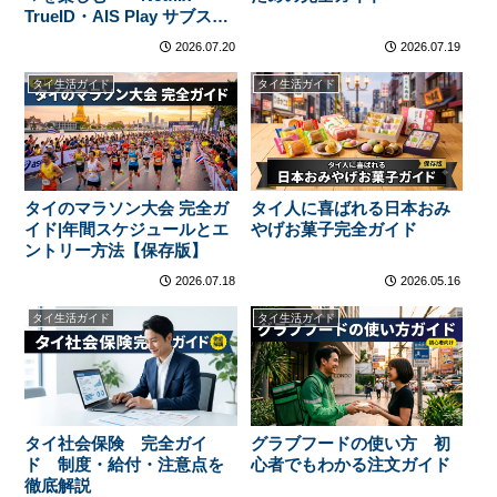
TrueID・AIS Play サブスク
徹底特集【2026年版】
2026.07.20
2026.07.19
タイ生活ガイド
タイ生活ガイド
タイのマラソン大会 完全ガ
タイ人に喜ばれる日本おみ
イド|年間スケジュールとエ
やげお菓子完全ガイド
ントリー方法【保存版】
2026.07.18
2026.05.16
タイ生活ガイド
タイ生活ガイド
タイ社会保険 完全ガイ
グラブフードの使い方 初
ド 制度・給付・注意点を
心者でもわかる注文ガイド
徹底解説