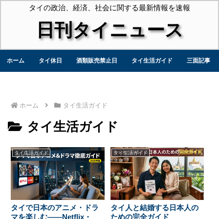
タイの政治、経済、社会に関する最新情報を速報
日刊タイニュース
ホーム
タイ休日
酒類販売禁止日
タイ生活ガイド
三面記事
ホーム
タイ生活ガイド
タイ生活ガイド
タイ生活ガイド
タイ生活ガイド
タイで日本のアニメ・ドラ
タイ人と結婚する日本人の
マを楽しむ——Netflix・
ための完全ガイド