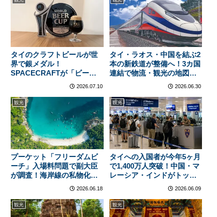
タイのクラフトビールが世
タイ・ラオス・中国を結ぶ2
界で銀メダル！
本の新鉄道が整備へ！3カ国
SPACECRAFTが「ビール
連結で物流・観光の地図が
のオリンピック」で快挙
塗り替わる
2026.07.10
2026.06.30
観光
観光
プーケット「フリーダムビ
タイへの入国者が今年5ヶ月
ーチ」入場料問題で副大臣
で1,400万人突破！中国・マ
が調査！海岸線の私物化に
レーシア・インドがトップ3
「全員逮捕」
——日本は何位？
2026.06.18
2026.06.09
観光
観光