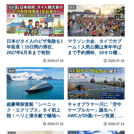
観光
観光
日本がタイ人のビザ免除を1
マラソン大会、タイで大ブ
年延長！15日間の滞在、
ーム！人気公園は来年半ば
2027年6月末まで有効
まで予約満杯、10キロ種目
が主役に
2026.07.26
2026.07.18
観光
観光
超豪華探査船「シーニッ
チャオプラヤー川に「空中
ク・エクリプス」タイ初上
ケーブルカー」誕生へ！
陸！ヘリと潜水艇で極地へ
AWCが20億バーツ投資、美
術館MONAと一体の新名所
2026.07.15
2026.07.14
に
観光
観光