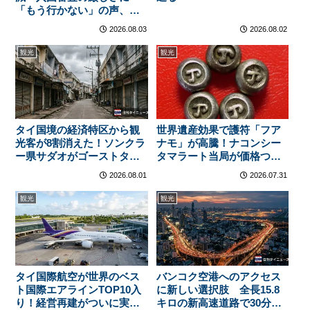
「もう行かない」の声、韓
国メディアも危機感を報道
2026.08.03
2026.08.02
観光
観光
タイ国境の経済特区から観
世界遺産効果で護符「フア
光客が8割消えた！ソンクラ
ナモ」が高騰！ナコンシー
ー県サダオがゴーストタウ
タマラート当局が価格つり
ン化の危機、店主は「客が
上げに警告
2026.08.01
2026.07.31
来ない」
観光
観光
タイ国際航空が世界のベス
バンコク空港へのアクセス
ト国際エアラインTOP10入
に新しい選択肢 全長15.8
り！経営再建がついに実を
キロの新高速道路で30分短