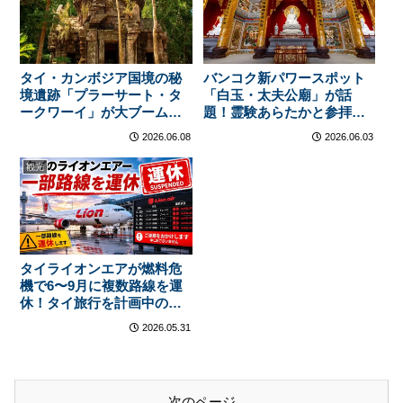
タイ・カンボジア国境の秘
バンコク新パワースポット
境遺跡「プラーサート・タ
「白玉・太夫公廟」が話
ークワーイ」が大ブーム！
題！霊験あらたかと参拝客
観光客殺到で周辺ビジネス
が急増——タイ旅行の隠れ
2026.06.08
2026.06.03
も急成長
た名所
観光
タイライオンエアが燃料危
機で6〜9月に複数路線を運
休！タイ旅行を計画中の日
本人は今すぐ確認を
2026.05.31
次のページ