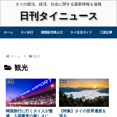
タイの政治、経済、社会に関する最新情報を速報
日刊タイニュース
ホーム
タイ休日
酒類販売禁止日
タイ生活ガイド
三面記事
ホーム
観光
観光
観光
観光
韓国旅行に行くタイ人が激
【特集】タイの世界遺産を
減 入国審査の厳しさに
巡る