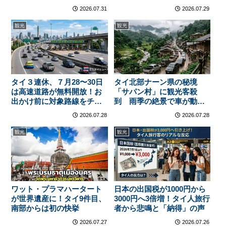
結ぶ
縮 シーナカリン線は通行
2026.07.31
2026.07.29
料60バーツで得か損か？
観光
観光
タイ３連休、７月28〜30日
タイ北部ナーン県の秘境
は高速道路が無料開放！お
「サパン村」に観光客殺
出かけ前に対象路線をチェ
到 雨季の絶景で車が動か
ック
ないほどの大渋滞
2026.07.28
2026.07.28
観光
観光
ワット・プラマハータート
日本の出国税が1000円から
が世界遺産に！タイ9件目、
3000円へ3倍増！タイ人旅行
南部からは初の快挙
者から悲鳴と「納得」の声
2026.07.27
2026.07.26