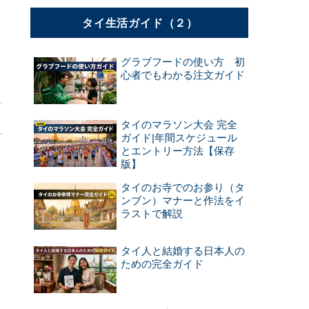
タイ生活ガイド（２）
。
グラブフードの使い方 初
心者でもわかる注文ガイド
タイのマラソン大会 完全
ガイド|年間スケジュール
とエントリー方法【保存
版】
コ
と
タイのお寺でのお参り（タ
ンブン）マナーと作法をイ
ラストで解説
タイ人と結婚する日本人の
ち
ための完全ガイド