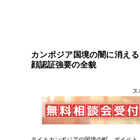
カンボジア国境の闇に消える
顔認証強要の全貌
ス
タイとカンボジアの国境の町、ポイペト