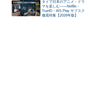
タイで日本のアニメ・ドラ
マを楽しむ——Netflix・
TrueID・AIS Play サブスク
徹底特集【2026年版】
多
て
り