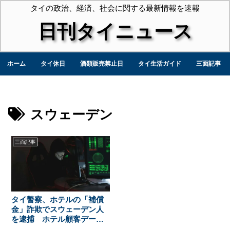
タイの政治、経済、社会に関する最新情報を速報
日刊タイニュース
ホーム
タイ休日
酒類販売禁止日
タイ生活ガイド
三面記事
スウェーデン
三面記事
タイ警察、ホテルの「補償
金」詐欺でスウェーデン人
を逮捕 ホテル顧客データ
を不正入手し観光客をカモ