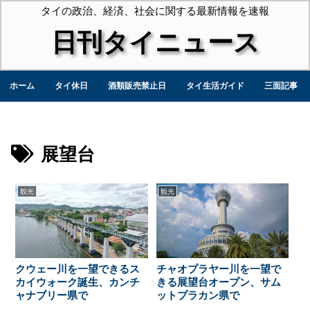
タイの政治、経済、社会に関する最新情報を速報
日刊タイニュース
ホーム
タイ休日
酒類販売禁止日
タイ生活ガイド
三面記事
展望台
観光
観光
クウェー川を一望できるス
チャオプラヤー川を一望で
カイウォーク誕生、カンチ
きる展望台オープン、サム
ャナブリー県で
ットプラカン県で