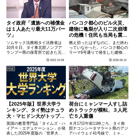
タイ政府「遺族への補償金
バンコク都心のビル火災、
は１人あたり最大11万バー
建物に亀裂が入り二次崩壊
ツ」
の危機！住民も当局も震え
る事態
ソムサック法務相タイ法務省は
燃え切ったはずなのに、まだ終わ
10月６日、タイ東北部ノンブア
っていなかった。バンコク都心の
ランプー県の保育所で起きた元警
ラーマ6号通りで発生した建物火
察官による無差別虐殺事件の犠牲
災で、消火活動が一段落した後も
2022.10.08
2026.06.10
者38人の遺族に対し、犯罪被害
危機が続いている。当局は8日、
者補償法に基づき、１人あたり最
建物の一部の構造に亀裂が入り、
社会
社会
大11万バーツの補償を早急に行
二次崩壊の危険性があることを確
う意向を発表した。現地メディア
認した。周辺住民への避難警告
の………
が………
【2025年版】世界大学ラ
荷台にミャンマー人すし詰
ンキング、タイ勢はチュラ
めトラックが横転、３人死
大・マヒドン大がトップ並
亡５人重傷
走
英国の教育専門誌「タイムズ・ハ
８月17日午前11時ごろ、タイ南
イアー・エデュケーション」が発
部ナコンシータマラート県のアジ
表した2025年度版の「世界大学
アハイウェイ41号線で、ミャン