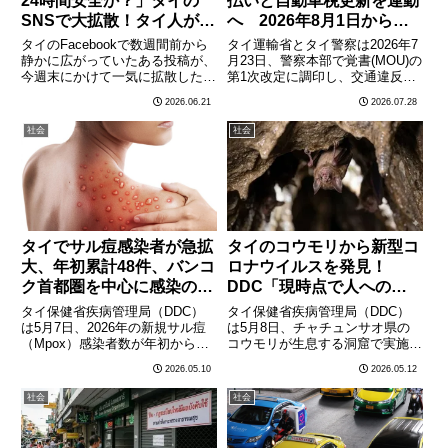
24時間安全か？」タイの
払いと自動車税更新を連動
SNSで大拡散！タイ人が羨
へ 2026年8月1日から新
む日本社会の信頼感
制度
タイのFacebookで数週間前から
タイ運輸省とタイ警察は2026年7
静かに広がっていたある投稿が、
月23日、警察本部で覚書(MOU)の
今週末にかけて一気に拡散した。
第1次改定に調印し、交通違反反
「なぜ日本では道端に置いてある
則金の未払い記録を自動車税の年
2026.06.21
2026.07.28
自動販売機が壊されないのか？タ
次更新手続きに連動させる新制度
イだったら即座に盗まれるのに」
を導入することで合意した。ピパ
社会
社会
という素朴な疑問と驚きを綴った
ット・ラチャキットプラカーン副
投稿だ。10万以上のシェ………
首相兼運輸相が発表し………
タイでサル痘感染者が急拡
タイのコウモリから新型コ
大、年初累計48件、バンコ
ロナウイルスを発見！
ク首都圏を中心に感染の連
DDC「現時点で人への感
鎖が続く
染リスクは低い」
タイ保健省疾病管理局（DDC）
タイ保健省疾病管理局（DDC）
は5月7日、2026年の新規サル痘
は5月8日、チャチュンサオ県の
（Mpox）感染者数が年初から累
コウモリが生息する洞窟で実施し
計48件に達したことを明らかに
た定期的な野生動物病原体監視調
2026.05.10
2026.05.12
した。ソンクラン（タイ旧正月、
査において、SARS-CoV-2（新型
4月13〜15日）の大規模な人の移
コロナウイルス感染症の原因ウイ
社会
社会
動が感染拡大の一因となった可能
ルス）と近縁のコロナウイルスが
性があるとして、当局………
発見されたと発表した。………