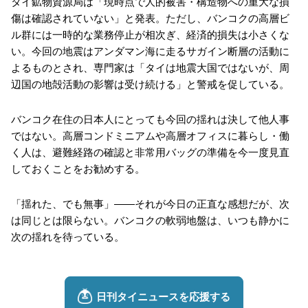
タイ鉱物資源局は「現時点で人的被害・構造物への重大な損
傷は確認されていない」と発表。ただし、バンコクの高層ビ
ル群には一時的な業務停止が相次ぎ、経済的損失は小さくな
い。今回の地震はアンダマン海に走るサガイン断層の活動に
よるものとされ、専門家は「タイは地震大国ではないが、周
辺国の地殻活動の影響は受け続ける」と警戒を促している。
バンコク在住の日本人にとっても今回の揺れは決して他人事
ではない。高層コンドミニアムや高層オフィスに暮らし・働
く人は、避難経路の確認と非常用バッグの準備を今一度見直
しておくことをお勧めする。
「揺れた、でも無事」——それが今日の正直な感想だが、次
は同じとは限らない。バンコクの軟弱地盤は、いつも静かに
次の揺れを待っている。