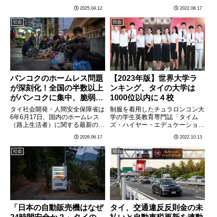
ランキング」で、タイ国内ではチ
マー人33人を荷台に乗せたピッ
2025.04.12
2022.08.17
ュラロンコン大学とマヒドン大学
クアップトラックの後輪右タイヤ
が前年に続き、国内最高位の評価
がバーストし、コントロールを失
社会
社会
を得たが、世界ランクの層では依
ったピックアップトラップが側道
然として601-800位グル………
の植木に衝突し横転、３人が
死………
バンコクのホームレス問題
【2023年版】世界大学ラ
が深刻化！全国の半数以上
ンキング、タイの大学は
がバンコクに集中、脆弱層
1000位以内に４校
4百万人を監視 若年層が
タイ社会開発・人間安全保障省は
制服を着用したチュラロンコン大
増加
6年6月17日、国内のホームレス
学の学生英教育専門誌「タイム
（路上生活者）に関する最新の実
ズ・ハイヤー・エデュケーショ
態調査結果を発表した。全国のホ
ン」が10月12日に発表した2023
2026.06.17
2022.10.13
ームレスの半数以上がバンコク都
年版の世界大学ランキングで、タ
とその周辺に集中しており、社会
イの大学では、チュラロンコン大
社会
社会
的に脆弱な状態にある人々（低所
学、キングモンクット技術大学ト
得者・障害者・高齢独居者な
ンブリー校、メーファールア
ど………
ン………
「日本の自動販売機はなぜ
タイ、交通違反反則金の未