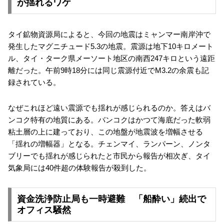
が揺れるワケ
タイ鉱物資源局によると、今回の地震はミャンマー南岸沖で
発生したマグニチュード5.3の地震。震源は地下10キロメート
ル、タイ・ターク県メーソート地区の南西247キロという遠距
離だった。午前9時18分には同じ震源付近でM3.2の余震も記
録されている。
なぜこれほど遠い震源でも揺れが感じられるのか。答えはバ
ンコク特有の地質にある。バンコクはかつて海底だった軟弱
粘土層の上に建っており、この地盤が地震波を増幅させる
「揺れの増幅器」となる。チェンマイ、ランパーン、ノンタ
ブリーでも揺れが感じられたと市民から報告が相次ぎ、タイ
気象局には40件超の体験報告が殺到した。
資金洗浄防止局も一時避難 「船酔い」続出で
オフィス騒然