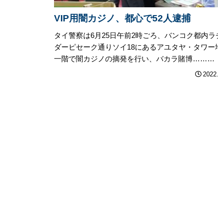
VIP用闇カジノ、都心で52人逮捕
タイ警察は6月25日午前2時ごろ、バンコク都内ラ
ダーピセーク通りソイ18にあるアユタヤ・タワー
一階で闇カジノの摘発を行い、バカラ賭博………
2022