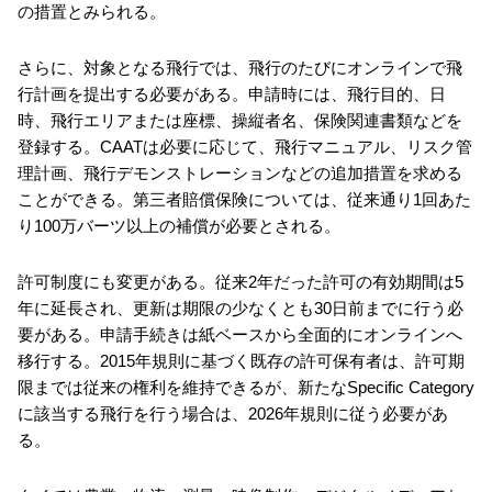
の措置とみられる。
さらに、対象となる飛行では、飛行のたびにオンラインで飛
行計画を提出する必要がある。申請時には、飛行目的、日
時、飛行エリアまたは座標、操縦者名、保険関連書類などを
登録する。CAATは必要に応じて、飛行マニュアル、リスク管
理計画、飛行デモンストレーションなどの追加措置を求める
ことができる。第三者賠償保険については、従来通り1回あた
り100万バーツ以上の補償が必要とされる。
許可制度にも変更がある。従来2年だった許可の有効期間は5
年に延長され、更新は期限の少なくとも30日前までに行う必
要がある。申請手続きは紙ベースから全面的にオンラインへ
移行する。2015年規則に基づく既存の許可保有者は、許可期
限までは従来の権利を維持できるが、新たなSpecific Category
に該当する飛行を行う場合は、2026年規則に従う必要があ
る。