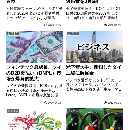
首位
遇措置を3月施行
米経済誌フォーブズがこのほど発
タイ投資委員会（BOI）は3月31
表した2023年版のタイ長者番付
日付のBOI通達第4/2569号によ
トップ50で、タイおよび近隣諸
り、自動車・自動車部品産業向け
国でセブンイレブン事業などを展
に自動化システムおよびロボット
2023.12.27
2026.04.26
開する財閥チャルーン・ポカパン
技術の導入を促進する特別投資優
（CP）グループの創業家である
遇措置を施行した。この措置は、
ビジネス
ビジネス
ジラワノン家が資産総額340億米
タイの製造業の生産効率と国際競
ドルで、昨年に続き首位と
争力を高めることを目………
な………
フィンテック急成長、タイ
米下着大手、閉鎖したタイ
のB2B後払い（BNPL）市
工場に解雇金
場が爆発的拡大
バンコク近郊サムットプラカーン
県バンプリー郡バンサオトンで、
タイの企業間取引（B2B）におけ
女性用高級下着を受託生産してい
る後払い決済（Buy Now Pay
た縫製工場、ブリリアント・アラ
Later、BNPL）市場が急速に拡大
イアンス・タイ・グローバル社が
していることが、最新市場調査レ
2026.04.27
2022.05.30
昨年3月、コロナ禍の業績不振で
ポートで明らかになった。2026
突如閉鎖され、従業員1,250人へ
年から2030年にかけてCAGR（年
ビジネス
ビジネス
の法廷解雇保証金が未払い
平均成長率）17.7%という高水
に………
準………