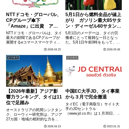
NTTドコモ・グローバル、
5月1日から燃料全品が値上
CPグループ傘下
がり ガソリン最大85サタ
「Amaze」に出資 アジ
ン・ディーゼル60サタン
アEC市場に本腰
増、中東紛争の直撃が続く
NTTドコモ・グローバルは、タイ
5月1日のメーデーは、タイの労
最大の財閥であるCPグループが
働者にとって複雑な一日となっ
展開するeコマースマーケティン
た。5月1日午前0時をもって、タ
グプラットフォーム
イの主要石油会社のPTTおよびバ
2026.04.25
2026.05.06
「Amaze（アメイズ）」への戦
ンチャークが、ガソリン・ディー
略的出資を完了したことを明らか
ゼルを含む全燃料製品の価格を引
ビジネス
ビジネス
にした。日タイの大手企業連携に
き上げた。ガソリン・各種ガソホ
より、東南アジアのデジタルコマ
ールは最大85サタン（約3.………
ース市場………
【2026年最新】アジア影
中国EC大手JD、タイ事業
響力ランキング、タイは11
から３月で完全撤退
位で足踏み
タイEC（電子商取引）サイト大
手のJDセントラル
オーストラリアの民間シンクタン
（www.jd.co.th）は１月30日、３
ク、ローウィー研究所は、アジア
月３日でタイでの業務を中止する
27カ国・地域の相対的な力を評
ことを発表した。発表によると、
価した最新の「2025年度版 アジ
2026.04.23
2023.01.31
JDセントラル公式ストアは２月
ア・パワー・インデックス」を公