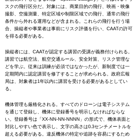
スクの飛行区分だ。対象には、商業目的の飛行、映画・映像
撮影、空撮測量、特定区域や制限区域での飛行、通常の飛行
条件から外れる運用などが含まれる。これらの飛行を行う場
合、操縦者や事業者は事前にリスク評価を行い、CAATの許可
を得る必要がある。
操縦者には、CAATが認定する講習の受講が義務付けられる。
講習では航空法、航空交通ルール、安全対策、リスク管理な
どを学ぶ。従来は訓練が必須ではなかったが、新制度では一
定期間内に認定講習を修了することが求められる。政府広報
局は、対象者は1年以内に講習を受ける必要があるとしてい
る。
機体管理も厳格化される。すべてのドローンは電子システム
を通じて登録し、機体に登録番号を明示しなければならな
い。登録番号は「XX-NN-NN-NNNN」の形式で、機体表面と
対比しやすい色で表示し、文字の高さは0.3センチメートルを
超える必要がある。違反機体の特定や追跡を容易にするため