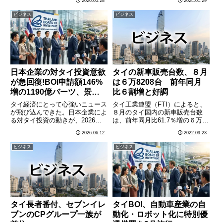
2026.05.28
2024.01.29
合が44%に達したと公表した。
一方、上位10社ではタイの大手
SETによると、ロボットトレーデ
企業の人気が際立つ結果となっ
ビジネス
ビジネス
ィングは2020年時点では全体の
た。同ランキングは、バンコク首
約18%だったが、わずか………
都圏に在住する22～35歳………
日本企業の対タイ投資意欲
タイの新車販売台数、８月
が急回復!BOI申請額146%
は６万8208台 前年同月
増の1190億バーツ、景況
比６割増と好調
感指数も大幅改善でタイ経
タイ経済にとって心強いニュース
タイ工業連盟（FTI）によると、
済に追い風
が飛び込んできた。日本企業によ
８月のタイ国内の新車販売台数
る対タイ投資の動きが、2026年
は、前年同月比61.7％増の６万
に入って急速に勢いを取り戻して
8208台となり、１～８月では前
2026.06.12
2022.09.23
いるのだ。タイ投資奨励委員会
年同期比19.6％増の55万9537台
(BOI)によると、日本企業からの
となった。タイ国内の自動車生産
ビジネス
ビジネス
投資申請額は前年比146%増とな
台数については、８月は前年同月
る約1190億バーツに達………
比64.9％増の1………
タイ長者番付、セブンイレ
タイBOI、自動車産業の自
ブンのCPグループ一族が
動化・ロボット化に特別優