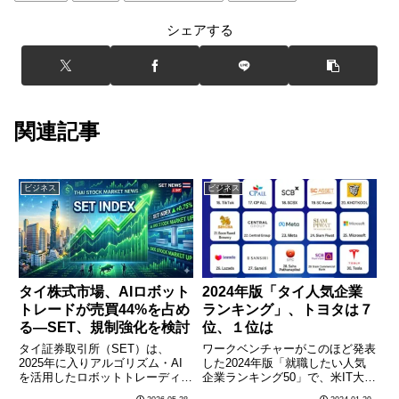
シェアする
関連記事
ビジネス
ビジネス
タイ株式市場、AIロボット
2024年版「タイ人気企業
トレードが売買44%を占め
ランキング」、トヨタは７
る―SET、規制強化を検討
位、１位は
タイ証券取引所（SET）は、
ワークベンチャーがこのほど発表
2025年に入りアルゴリズム・AI
した2024年版「就職したい人気
を活用したロボットトレーディン
企業ランキング50」で、米IT大手
グが市場全体の売買高に占める割
グーグルが６年連続で１位に輝く