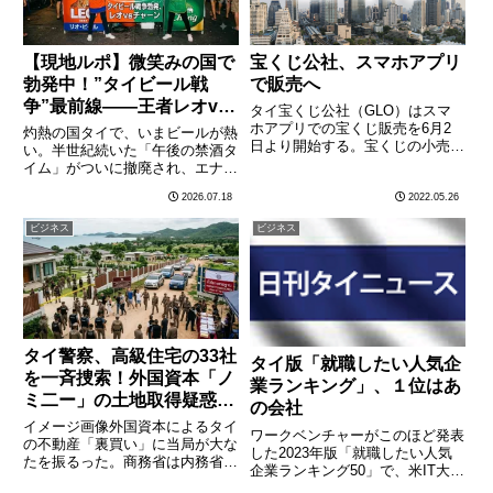
【現地ルポ】微笑みの国で
宝くじ公社、スマホアプリ
勃発中！”タイビール戦
で販売へ
争”最前線――王者レオvs
タイ宝くじ公社（GLO）はスマ
巨象チャーン、そして刺客
ホアプリでの宝くじ販売を6月2
灼熱の国タイで、いまビールが熱
日より開始する。宝くじの小売価
カラバオの逆襲
い。半世紀続いた「午後の禁酒タ
格は一枚80バーツで、国営クル
イム」がついに撤廃され、エナジ
ンタイ銀行が提供するスマホアプ
ードリンク王が仕掛けた"下剋
2026.07.18
2022.05.26
リ「パオタン（財布）」でのみ購
上"も進行中。屋台メシの相棒は
入が可能。宝くじ販売のため、
どれを選ぶのが正解なのか？ 販
ビジネス
ビジネス
GLOでは10,513社と代理
売額トップ10とともに、微笑み
店………
の国の泡事情を徹底解剖する。気
温………
タイ警察、高級住宅の33社
タイ版「就職したい人気企
を一斉捜索！外国資本「ノ
業ランキング」、１位はあ
ミ二ー」の土地取得疑惑、
の会社
タイ東部で大規模摘発
イメージ画像外国資本によるタイ
ワークベンチャーがこのほど発表
の不動産「裏買い」に当局が大な
した2023年版「就職したい人気
たを振るった。商務省は内務省・
企業ランキング50」で、米IT大手
警察と合同で、チョンブリー県バ
グーグルが３年連続で１位に輝い