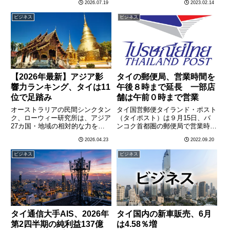
ンラムン郡の高級住宅地に拠点を
2026.07.19
2023.02.14
た。２位はタイ国内のユーザーが
置く法人33社を一斉捜索した。
5000万人に上るといわれる
ビジネス
ビジネス
タイ人名義の株主を隠れみのに外
LINE（ライン）。３位はタイ素
国人が住宅や土地を実質保有す
材最大手のサイヤム・セメ………
る………
【2026年最新】アジア影
タイの郵便局、営業時間を
響力ランキング、タイは11
午後８時まで延長 一部店
位で足踏み
舗は午前０時まで営業
オーストラリアの民間シンクタン
タイ国営郵便タイランド・ポスト
ク、ローウィー研究所は、アジア
（タイポスト）は９月15日、バ
27カ国・地域の相対的な力を評
ンコク首都圏の郵便局で営業時間
価した最新の「2025年度版 アジ
を延長すると明らかにした。同社
2026.04.23
2022.09.20
ア・パワー・インデックス」を公
のダナン最高経営責任者（ＣＥ
開しました。2024年の調査でト
Ｏ）によると、バンコク首都圏の
ビジネス
ビジネス
ップ10から転落したタイは、今
主要な郵便局の営業時間を午後８
回の調査でも11位となり………
時まで延長し、一部の店舗では午
前………
タイ通信大手AIS、2026年
タイ国内の新車販売、6月
第2四半期の純利益137億
は4.58％増