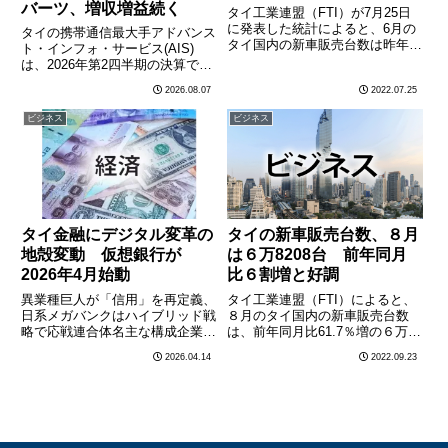
バーツ、増収増益続く
タイ工業連盟（FTI）が7月25日
に発表した統計によると、6月の
タイの携帯通信最大手アドバンス
タイ国内の新車販売台数は昨年同
ト・インフォ・サービス(AIS)
月比4.58％増の6万7952台だっ
は、2026年第2四半期の決算で売
た。新型コロナ規制緩和に伴う観
上高が5万6000億バーツ超、純利
2026.08.07
2022.07.25
光業の回復が寄与し6カ月連続の
益が137億1600万バーツに達した
増加となったが、伸び率は先月の
と発表した。タイの通信業界を代
ビジネス
ビジネス
15.71％から縮小………
表する企業の一つとして、堅調な
業績が改めて示………
タイ金融にデジタル変革の
タイの新車販売台数、８月
地殻変動 仮想銀行が
は６万8208台 前年同月
2026年4月始動
比６割増と好調
異業種巨人が「信用」を再定義、
タイ工業連盟（FTI）によると、
日系メガバンクはハイブリッド戦
８月のタイ国内の新車販売台数
略で応戦連合体名主な構成企業強
は、前年同月比61.7％増の６万
み・武器GULF-AIS連合ガルフ、
8208台となり、１～８月では前
2026.04.14
2022.09.23
AIS、クルンタイ銀行4,500万人
年同期比19.6％増の55万9537台
の携帯契約データと公共料金支払
となった。タイ国内の自動車生産
い履歴SCB X連合SCB X、カカ
台数については、８月は前年同月
オバンク、W………
比64.9％増の1………