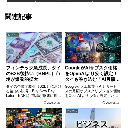
関連記事
ビジネス
ビジネス
フィンテック急成長、タイ
GoogleがAIサブスク価格
のB2B後払い（BNPL）市
をOpenAIより安く設定！
場が爆発的拡大
タイも巻き込む「AI月額課
金戦争」
タイの企業間取引（B2B）におけ
Googleが人工知能（AI）サービ
る後払い決済（Buy Now Pay
スの月額サブスクリプション価格
Later、BNPL）市場が急速に拡大
をOpenAIよりも低く設定したこ
していることが、最新市場調査レ
とが明らかになり、AI業界の価格
2026.04.27
2026.06.18
ポートで明らかになった。2026
競争が激化している。タイでも両
年から2030年にかけてCAGR（年
社のAIサービスは急速に普及して
ビジネス
ビジネス
平均成長率）17.7%という高水
おり、企業・個人ユーザーの間で
準………
どちらのサービス………