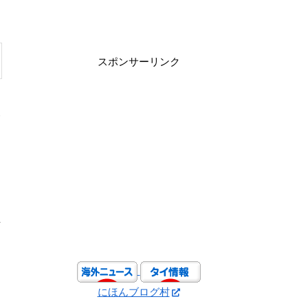
スポンサーリンク
本
た
れ
にほんブログ村