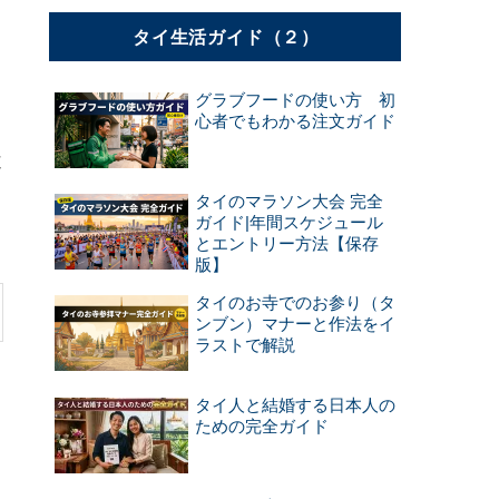
タイ生活ガイド（２）
グラブフードの使い方 初
心者でもわかる注文ガイド
近
健
タイのマラソン大会 完全
ガイド|年間スケジュール
とエントリー方法【保存
版】
タイのお寺でのお参り（タ
ンブン）マナーと作法をイ
ラストで解説
タイ人と結婚する日本人の
ための完全ガイド
さ
め