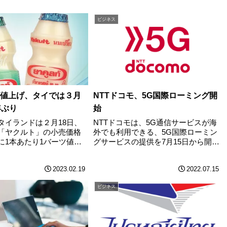
ビジネス
値上げ、タイでは３月
NTTドコモ、5G国際ローミング開
年ぶり
始
タイランドは２月18日、
NTTドコモは、5G通信サービスが海
「ヤクルト」の小売価格
外でも利用できる、5G国際ローミン
に1本あたり1バーツ値上
グサービスの提供を7月15日から開始
表した。同社によると、
した。サービス対象国・地域は、開
上げは2012年３月以来、
始当初は、タイ、中国、韓国、グア
2023.02.19
2022.07.15
年ぶりで、原料や燃料など
ム、サイパンで、29日からは、米国
の上昇分を価格に反映さ
本土、ハワイ、アラスカに同サービ
ビジネス
…
スを………