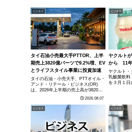
ビジネス
ビジネス
タイ石油小売最大手PTTOR、上半
ヤクルトが
期売上3820億バーツで9.2%増、EV
から 11
とライフスタイル事業に投資加速
ヤクルト・
乳酸菌飲料
タイの石油・小売大手、PTTオイル・
を３月１日
アンド・リテール・ビジネス(OR)
げすると発
は、2026年上半期の売上高が3820億
同製品の値
バーツに達し、前年同期比9.2%増と
2026.08.07
およそ11
なったことを明らかにした。ガソリ
製造コスト
ンスタンド事業を中核としながら、
ビジネス
ビジネス
せる。……
電気自動車(EV)関連やカフェ………