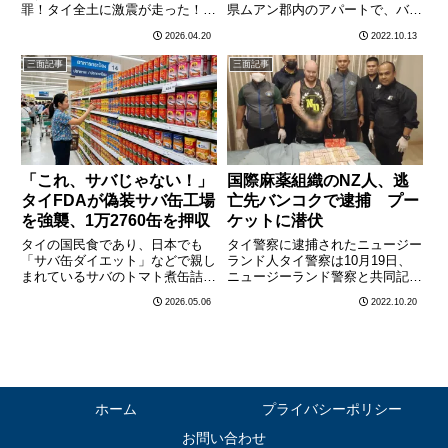
罪！タイ全土に激震が走った！
県ムアン郡内のアパートで、バン
人々に説法を説き、敬意を集める
コク都内バンコクノイ地区で出会
2026.04.20
2022.10.13
べき還暦の僧侶が、その裏では
い系アプリで知り合った女性
「おぞましい欲望」の泥沼にどっ
（26）を殺害したとして指名手
三面記事
三面記事
ぷりと浸かっていた。タイ中部ア
配されていた男（27）を逮捕
ントーン県の静かな寺院で、警察
し、アパート内に監禁されていた
の特殊部隊………
女性………
「これ、サバじゃない！」
国際麻薬組織のNZ人、逃
タイFDAが偽装サバ缶工場
亡先バンコクで逮捕 プー
を強襲、1万2760缶を押収
ケットに潜伏
タイの国民食であり、日本でも
タイ警察に逮捕されたニュージー
「サバ缶ダイエット」などで親し
ランド人タイ警察は10月19日、
まれているサバのトマト煮缶詰。
ニュージーランド警察と共同記者
その信頼を根底から覆す、あまり
会見を開き、ニュージーランド当
2026.05.06
2022.10.20
に悪質な事件が発覚した。タイ食
局などから恐喝など複数の容疑で
品医薬品局（FDA）は5日、バン
指名手配されていた国際麻薬組織
コク近郊の臨海都市サムットサコ
のニュージーランド人の男
ーン県にある無許可の缶詰製造
（43）をバンコク都内ラートク
工………
ラバ………
ホーム
プライバシーポリシー
お問い合わせ