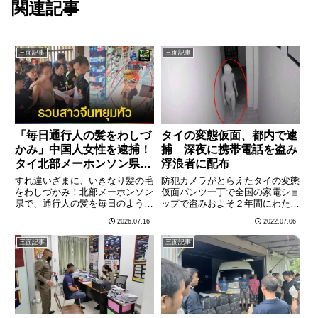
関連記事
三面記事
三面記事
「毎日通行人の髪をわしづ
タイの変態仮面、都内で逮
かみ」中国人女性を逮捕！
捕 深夜に携帯電話を盗み
タイ北部メーホンソン県で
浮浪者に配布
の連続奇行に住民悲鳴
すれ違いざまに、いきなり髪の毛
防犯カメラがとらえたタイの変態
をわしづかみ！北部メーホンソン
仮面パンツ一丁で全国の家電ショ
県で、通行人の髪を毎日のように
ップで盗みおよそ２年間にわたり
つかんで回る中国人女性が警察に
パンツ一丁でタイ全国の家電ショ
2026.07.16
2022.07.06
逮捕された。あまりに奇妙な連続
ップを狙い深夜に携帯電話などを
犯行に、静かな山あいの町は騒然
盗んでいたタイ版変態仮面が７月
三面記事
三面記事
となっている。16日のタイPBS
５日、バンコク都内のコンドミニ
によると、女性は連日、路上
アムでタイ警察により逮捕され
で………
た………