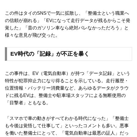
この件はタイのSNSで一気に拡散し、「整備士という職業へ
の信頼が崩れる」「EVになって走行データが残るからこそ発
覚した」「昔のガソリン車なら絶対バレなかっただろう」と
様々な意見が飛び交った。
EV時代の「記録」が不正を暴く
この事件は、EV（電気自動車）が持つ「データ記録」という
特性が犯罪抑止力になり得ることを示している。走行履歴・
位置情報・バッテリー消費量など、あらゆるデータがクラウ
ドに残るEVは、整備士や駐車場スタッフによる無断使用の
「目撃者」ともなる。
「スマホで車の動きがすべてわかる時代になった」「整備士
も今後は覚悟して仕事して」といったコメントも多い。悪事
を働いた整備士にとって、「電気自動車は最悪の証人」だっ