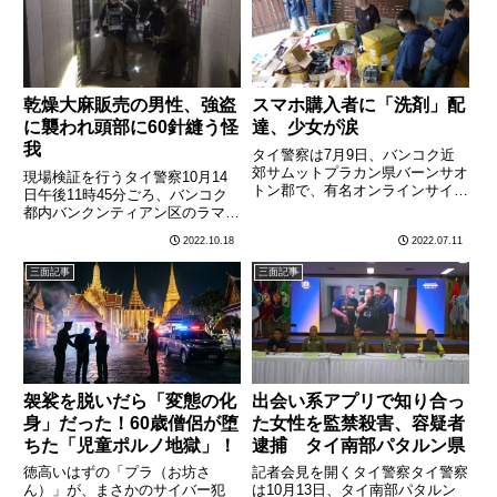
た女子学生（17）が目的………
便性向上と、中国政府・企業に
よ………
乾燥大麻販売の男性、強盗
スマホ購入者に「洗剤」配
に襲われ頭部に60針縫う怪
達、少女が涙
我
タイ警察は7月9日、バンコク近
郊サムットプラカン県バーンサオ
現場検証を行うタイ警察10月14
トン郡で、有名オンラインサイト
日午後11時45分ごろ、バンコク
で携帯電話の正規代理店を装い、
都内バンクンティアン区のラマ２
購入者に洗濯用洗剤を繰り返し送
世通りにあるアパートの一室に、
2022.10.18
2022.07.11
り付けていたショップの家宅捜索
銃で武装した強盗およそ10人が
を行い、チェンマイ出身の男
押し入り、乾燥大麻販売業の男性
三面記事
三面記事
（23）を詐欺容疑などで逮捕し
１人が銃床で頭部を殴られるなど
たと………
し金品を奪われた。男性は
頭………
袈裟を脱いだら「変態の化
出会い系アプリで知り合っ
身」だった！60歳僧侶が堕
た女性を監禁殺害、容疑者
ちた「児童ポルノ地獄」！
逮捕 タイ南部パタルン県
徳高いはずの「プラ（お坊さ
記者会見を開くタイ警察タイ警察
ん）」が、まさかのサイバー犯
は10月13日、タイ南部パタルン