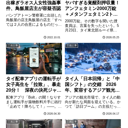
出稼ぎラオス人女性強姦事
ヤバすぎる覚醒剤押収量！
件、鳥飯屋店主が容疑否認
アンフェタミン2000万錠
＋メタンフェタミン2ト
バンプアトーン警察署に出頭した
ン、東北タイ倉庫から発見
鳥飯屋の店主鳥飯屋の店主「すべ
2000万錠。その数字を聞いた捜
ては２人の合意によるものだっ
査員は、言葉を失ったという。5
た」タイに出稼ぎに来たばかりの
月23日、タイ東北部ルーイ県で
ラオス人女性（19）が就職先の
行われた麻薬犯罪組織の摘発作戦
2022.10.01
2026.05.25
鳥飯屋（カオマンガイ屋）で店主
で、警察・麻薬取締局が合同でヤ
の男（34）に強姦されたとしタ
ー・バー（アンフェタミン含有錠
三面記事
三面記事
イ警察に被害を届け出ていた事件
剤）約2000万錠と、メタンフェ
で………
タミン（アイス）約2トン
を………
タイ配車アプリの運転手が
タイ人「日本回帰」と「中
女子高生を「拉致」、暴走
国シフト」の交錯 2026
20分！ 深夜の決死ジャン
年、変容するアジア観光地
プ
図
配車アプリ「Bolt」の闇！なりす
アジアの観光市場で、タイ人の動
まし運転手が薬物飲料片手に凶行
向が新たな局面を迎えている。か
「止めて！降ろして！」——。深
つて「訪日ブーム」の主役だった
夜のバンコクに響いた少女の悲鳴
タイの中間層が、2026年に入
2026.04.30
2026.04.17
は、冷酷な加速音にかき消され
り、中国や周辺国へとその触手を
た。大手配車アプリ「Bolt（ボル
急速に広げている。背景にあるの
三面記事
三面記事
ト）」のバイクタクシーに乗車し
は、相互のビザ免除措置による利