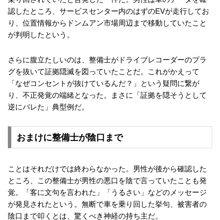
認したところ、サービスセンター内のはずのEVが走行してお
り、位置情報からドンムアン市場周辺まで移動していたこと
が判明したという。
さらに腹立たしいのは、整備士がドライブレコーダーのプラ
グを抜いて証拠隠滅を図っていたことだ。これがかえって
「なぜコンセントが抜けているんだ？」という疑問に繋が
り、不正発覚の端緒となった。まさに「証拠を隠そうとして
逆にバレた」典型例だ。
おまけに整備士が陰口まで
ことはそれだけでは終わらなかった。男性が後から確認した
ところ、この整備士が男性の悪口を陰で言っていたことも発
覚。「客に文句を言われた」「うるさい」などのメッセージ
が発見されたという。無断で車を乗り回した挙句、被害者の
陰口まで叩くとは、驚くべき神経の持ち主だ。