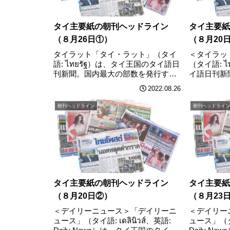
タイ主要紙の朝刊ヘッドライン
タイ主要紙
（８月26日①）
（８月20
タイラット「タイ・ラット」（タイ
＜タイラッ
語: ไทยรัฐ）は、タイ王国のタイ語日
（タイ語: 
刊新聞。国内最大の部数を発行する
イ語日刊新
全国大衆紙。1962年12月25日 に創
行する全国大
2022.08.26
刊。 ワッチャラポーン社が所有す
に創刊。 
る。現在公称100万部を発行し、1部
する。現在
朝刊ヘッドライン
朝刊ヘッドライン
10バーツ。プラウィット氏………
部10バー
タイ主要紙の朝刊ヘッドライン
タイ主要紙
（８月20日②）
（８月2
＜デイリーニュース＞「デイリーニ
＜デイリー
ュース」（タイ語: เดลินิวส์、英語:
ュース」（タイ語