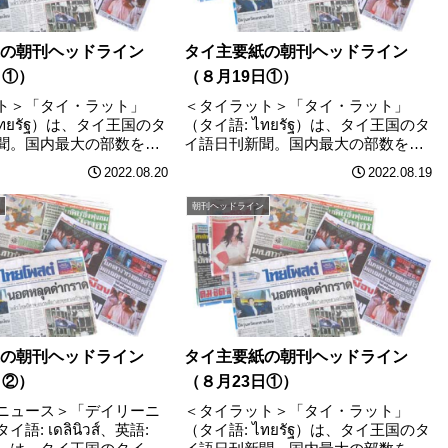
の朝刊ヘッドライン
タイ主要紙の朝刊ヘッドライン
日①）
（８月19日①）
ト＞「タイ・ラット」
＜タイラット＞「タイ・ラット」
ไทยรัฐ）は、タイ王国のタ
（タイ語: ไทยรัฐ）は、タイ王国のタ
聞。国内最大の部数を発
イ語日刊新聞。国内最大の部数を発
衆紙。1962年12月25日
行する全国大衆紙。1962年12月25日
2022.08.20
2022.08.19
ワッチャラポーン社が所有
に創刊。 ワッチャラポーン社が所有
公称100万部を発行し、1
する。現在公称100万部を発行し、1
朝刊ヘッドライン
ツ。首相任期８………
部10バーツ。人間国宝の………
の朝刊ヘッドライン
タイ主要紙の朝刊ヘッドライン
3日②）
（８月23日①）
ニュース＞「デイリーニ
＜タイラット＞「タイ・ラット」
: เดลินิวส์、英語:
（タイ語: ไทยรัฐ）は、タイ王国のタ