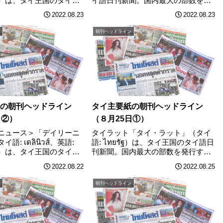
ews）は、タイ王国のタイ語
イ語日刊新聞。国内最大の部数を発
964年3月28日に創刊。タ
行する全国大衆紙。1962年12月25日
2022.08.23
2022.08.23
れるタイ語専門の日刊新
に創刊。 ワッチャラポーン社が所有
イ・ラットに次ぐ業界2位
する。現在公称100万部を発行し、1
朝刊ヘッドライン
立………
部10バーツ。首相府前な………
の朝刊ヘッドライン
タイ主要紙の朝刊ヘッドライン
2日②）
（８月25日①）
ニュース＞「デイリーニ
タイラット「タイ・ラット」（タイ
: เดลินิวส์、英語:
語: ไทยรัฐ）は、タイ王国のタイ語日
ews）は、タイ王国のタイ語
刊新聞。国内最大の部数を発行する
964年3月28日に創刊。タ
全国大衆紙。1962年12月25日 に創
2022.08.22
2022.08.25
れるタイ語専門の日刊新
刊。 ワッチャラポーン社が所有す
イ・ラットに次ぐ業界2位
る。現在公称100万部を発行し、1部
朝刊ヘッドライン
立………
10バーツ。憲法裁判所、プ………