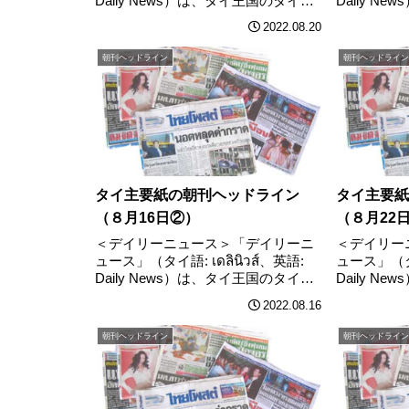
Daily News）は、タイ王国のタイ語
Daily N
日刊新聞。1964年3月28日に創刊。タ
日刊新聞。1
2022.08.20
イで発行されるタイ語専門の日刊新
イで発行さ
聞としてタイ・ラットに次ぐ業界2位
聞としてタ
朝刊ヘッドライン
朝刊ヘッドライン
の地位を確立………
の地位を確
タイ主要紙の朝刊ヘッドライン
タイ主要紙
（８月16日②）
（８月2
＜デイリーニュース＞「デイリーニ
＜デイリー
ュース」（タイ語: เดลินิวส์、英語:
ュース」（タイ語
Daily News）は、タイ王国のタイ語
Daily N
日刊新聞。1964年3月28日に創刊。タ
日刊新聞。1
2022.08.16
イで発行されるタイ語専門の日刊新
イで発行さ
聞としてタイ・ラットに次ぐ業界2位
聞としてタ
朝刊ヘッドライン
朝刊ヘッドライン
の地位を確立………
の地位を確