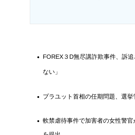
FOREX３D無尽講詐欺事件、訴
ない」
プラユット首相の任期問題、選挙
軟禁虐待事件で加害者の女性警官
を提出