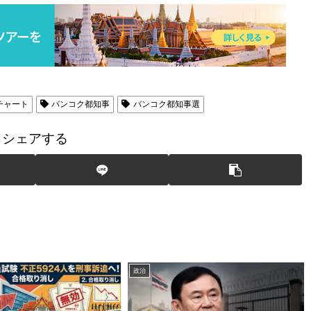
チャート
バンコク都知事
バンコク都知事選
シェアする
政治