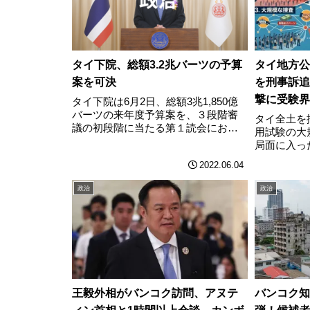
タイ下院、総額3.2兆バーツの予算
タイ地方公
案を可決
を刑事訴追
撃に受験界
タイ下院は6月2日、総額3兆1,850億
バーツの来年度予算案を、３段階審
タイ全土を
議の初段階に当たる第１読会におい
用試験の大
て賛成多数（賛成278、反対194、棄
局面に入っ
権2）で可決した。予算額は2022年度
トップは、
2022.06.04
予算から2.74％増加し、財政赤字は前
消した「異
年度比0.7％減の6,………
人について
政治
政治
る方針を明
ン紙が報…
王毅外相がバンコク訪問、アヌテ
バンコク知