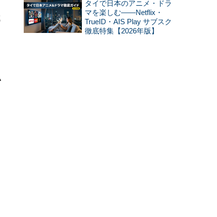
タイで日本のアニメ・ドラ
マを楽しむ——Netflix・
都
TrueID・AIS Play サブスク
徹底特集【2026年版】
い
選