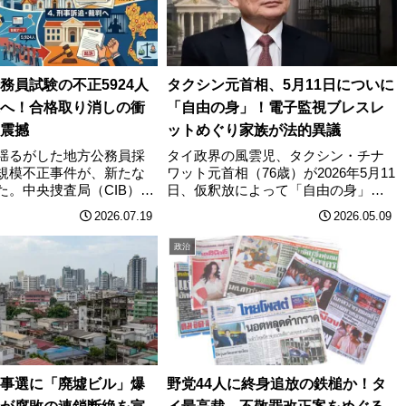
務員試験の不正5924人
タクシン元首相、5月11日についに
へ！合格取り消しの衝
「自由の身」！電子監視ブレスレ
震撼
ットめぐり家族が法的異議
揺るがした地方公務員採
タイ政界の風雲児、タクシン・チナ
規模不正事件が、新たな
ワット元首相（76歳）が2026年5月11
た。中央捜査局（CIB）の
日、仮釈放によって「自由の身」と
内務省が合格資格を取り
なることが正式に確定した。しかし
2026.07.19
2026.05.09
常な得点」の受験者5924
その出所劇は一筋縄ではいかない。
、刑事事件として立件す
焦点は「電子監視ブレスレット（EM
政治
らかにした。マティチョ
アンクルブレスレット）」を本当に
……
装着………
事選に「廃墟ビル」爆
野党44人に終身追放の鉄槌か！タ