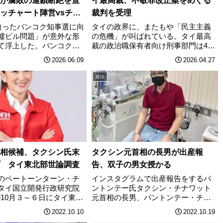
が腐敗の連鎖断絶を宣
イ最高裁、不敬罪改正案をめぐる
ッチャート陣営vsチャ
裁判を受理
営の火花散る舌戦
に迫ったバンコク知事選に向
タイの政界に、またもや「民主主義
墟ビル問題」が意外な形
の危機」が叫ばれている。タイ最高
て浮上した。バンコク都
裁の政治職保有者向け刑事部門は4月
れた廃墟ビルをめぐる土
24日、国家汚職防止委員会（NACC）
2026.06.09
2026.04.27
透明さと行政の怠慢——
が起訴した野党議員ら44人に対する
雑な利権の構造が絡んで
裁判の受理を正式に決定した。問題
政治
、候補者たちが次々とそ
となっているのは、2023年に解散さ
公………
せ………
相候補、タクシン氏末
タクシン元首相の長男が出産報
 タイ東北部世論調査
告、双子の男女授かる
のペートーンターン・チ
インスタグラムで出産報告をするパ
タイ国立開発行政研究院
ントンテー氏タクシン・チナワット
が10月３～６日にタイ東北
元首相の長男、パントンテー・チナ
歳以上の2000人を対象に
ワット氏（42）は10月18日、妻が双
2022.10.10
2022.10.19
話調査で、「次の首相に
子の男女を出産したことをソーシャ