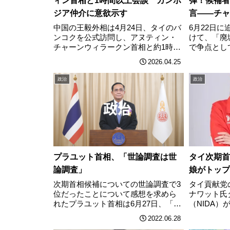
ィン首相と1時間以上会談 カンボ
弾！候補者
ジア仲介に意欲示す
言——チャ
イワット陣
中国の王毅外相は4月24日、タイのバ
6月22日
ンコクを公式訪問し、アヌティン・
けて、「廃
チャーンウィラークン首相と約1時間
で争点とし
以上にわたって会談した。両国の二
内に放置さ
2026.04.25
国間パートナーシップの強化、カン
地利用の不
ボジア情勢、および国境を越えた組
そこには複
政治
政治
織犯罪（特にオンライン詐欺）の撲
いるとされ
滅などを主………
の打開策を
プラユット首相、「世論調査は世
タイ次期首
論調査」
娘がトップ
次期首相候補についての世論調査で3
タイ貢献党
位だったことについて感想を求めら
ナワット氏
れたプラユット首相は6月27日、「世
（NIDA）
論調査は世論調査。行動は調査結果
部に住む18
2022.06.28
より雄弁だ」と一蹴した。タイ国立
実施した電