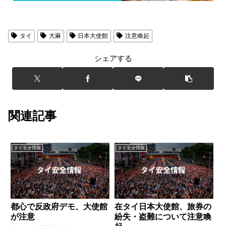
タイ
大麻
日本大使館
注意喚起
シェアする
関連記事
タイ安全情報
タイ安全情報
都心で反政府デモ、大使館
在タイ日本大使館、旅券の
が注意
紛失・盗難について注意喚