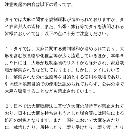
注意喚起の内容は以下の通りです。
タイでは大麻に関する規制緩和が進められておりますが、タ
イ在留邦人の皆様、また、出張・旅行等でタイを訪問される
皆様におかれては、以下の点に十分ご注意ください。
１．タイでは、大麻に関する規制緩和が進められており、大
麻を含む飲食物や化粧品等が広く流通しているほか、本年６
月９日には、大麻が規制薬物のリストから除外され、家庭栽
培が解禁されるなどしております。しかし、タイにおいて
も、解禁されたのは医療等を目的とする使用や栽培であり、
引き続き娯楽目的での使用は認められておらず、公共の場で
大麻を吸引することなども禁止されています。
２．日本では大麻取締法に基づき大麻の所持等が禁止されて
おり、日本に大麻を持ち込もうとした場合等には同法による
処罰の対象となります。また、国外において大麻をみだり
に、栽培したり、所持したり、譲り受けたり、譲り渡したり