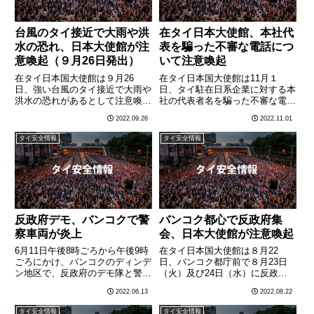
台風のタイ接近で大雨や洪
在タイ日本大使館、本社代
水の恐れ、日本大使館が注
表を騙った不審な電話につ
意喚起（９月26日発出）
いて注意喚起
在タイ日本国大使館は９月26
在タイ日本国大使館は11月１
日、強い台風のタイ接近で大雨や
日、タイ駐在日系企業に対する本
洪水の恐れがあるとして注意喚起
社の代表者名を騙った不審な電話
を発出しました。注意喚起の内容
に関する注意喚起を発出した。注
2022.09.26
2022.11.01
は以下の通りです。タイ気象庁
意喚起の内容は以下の通り。最
は、強い台風（台風第１６号（ノ
近、日系企業を狙った振り込め詐
タイ安全情報
タイ安全情報
ルー））が９月２９日（木）にも
欺電話の報告がありました。今年
タイに到達する可能性があり、こ
１０月下旬、本社代表者を騙った
の影………
者か………
反政府デモ、バンコクで警
バンコク都心で反政府集
察車両が炎上
会、日本大使館が注意喚起
6月11日午後8時ごろから午後9時
在タイ日本国大使館は８月22
ごろにかけ、バンコクのディンデ
日、バンコク都庁前で８月23日
ン地区で、反政府のデモ隊と警官
（火）及び24日（水）に反政府
隊が衝突。爆竹を投げるデモ隊に
集会が行われる見込みだとして注
2022.06.13
2022.08.22
対し、警官隊が催涙弾やゴム弾で
意喚起を発出しました。注意喚起
応戦、警察車両1台が炎上、警察
の内容は以下の通りです。・イン
タイ安全情報
タイ安全情報