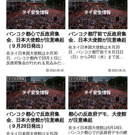
官2人が負傷した。この日は、プ
ターネット上の情報によれば、８
ラユット首相の辞任などを
月23日（火）及び24日（水）
求………
に………
バンコク都心で反政府集
バンコク都庁前で反政府集
会、日本大使館が注意喚起
会、日本大使館が注意喚起
（９月30日発出）
在タイ日本国大使館は８月20
日、バンコク都庁前で８月21日
在タイ日本国大使館は９月30
（日）から24日（水）まで反政
日、バンコク都内で10月１日に
府集会が行われる見込みだとして
反政府集会が行われる見込みだと
注意喚起を発出しました。注意喚
して注意喚起を発出しました。注
2022.09.30
2022.08.21
起の内容は以下の通りです。・イ
意喚起の内容は以下の通りで
ンターネット上の情報によれば、
す。・インターネット上の情報に
タイ安全情報
タイ安全情報
８月２１日（日）から２４日
よれば、１０月１日（土）に、以
（水）………
下の場所において、反政府グルー
プ等に………
バンコク都心で反政府集
都心の反政府デモ、大使館
会、日本大使館が注意喚起
が注意喚起
（９月29日発出）
在タイ日本国大使館は6月14日、
バンコク都心での反政府デモの継
在タイ日本国大使館は９月29