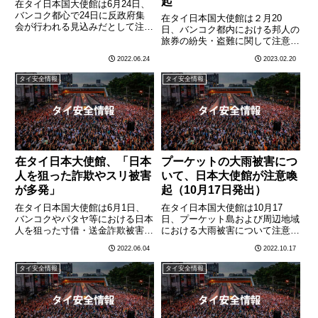
起
在タイ日本国大使館は6月24日、
バンコク都心で24日に反政府集
在タイ日本国大使館は２月20
会が行われる見込みだとして注意
日、バンコク都内における邦人の
喚起を発出しました。注意喚起の
旅券の紛失・盗難に関して注意喚
内容は以下の通りです。・インタ
起を発出した。注意喚起の内容は
2022.06.24
2023.02.20
ーネット上の情報によれば、本日
以下の通り。本年１月以降、旅券
６月２４日（金）に、以下の場所
の紛失・盗難に関する相談が急増
タイ安全情報
タイ安全情報
において、反政府グループ等
しております。昨年１２月中には
に………
１２件でしたが、本年１月は１７
件………
在タイ日本大使館、「日本
プーケットの大雨被害につ
人を狙った詐欺やスリ被害
いて、日本大使館が注意喚
が多発」
起（10月17日発出）
在タイ日本国大使館は6月1日、
在タイ日本国大使館は10月17
バンコクやパタヤ等における日本
日、プーケット島および周辺地域
人を狙った寸借・送金詐欺被害や
における大雨被害について注意喚
抱きつきスリ被害の多発について
起を発出しました。注意喚起の内
2022.06.04
2022.10.17
注意喚起を発出しました。注意喚
容は以下の通りです。タイ南部の
起の内容は以下の通りです。最
有名リゾート地であるプーケット
タイ安全情報
タイ安全情報
近、バンコクの繁華街を中心に、
島やその周辺部において、昨１６
女性（又は女装した男性）から、
日に大雨のため洪水や地すべり
「………
な………