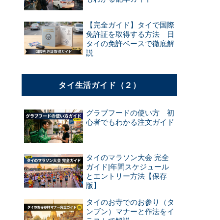
【完全ガイド】タイで国際
免許証を取得する方法 日
タイの免許ベースで徹底解
説
タイ生活ガイド（２）
グラブフードの使い方 初
心者でもわかる注文ガイド
タイのマラソン大会 完全
ガイド|年間スケジュール
とエントリー方法【保存
版】
タイのお寺でのお参り（タ
ンブン）マナーと作法をイ