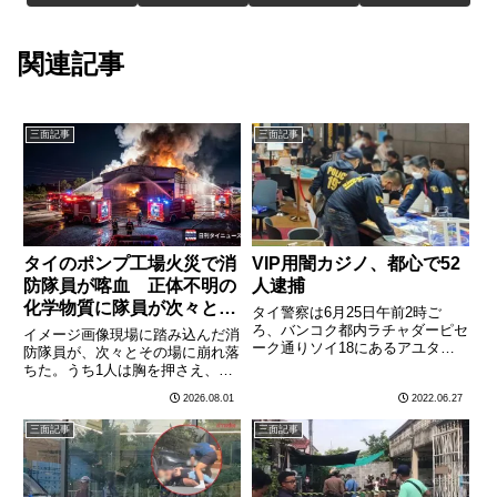
関連記事
三面記事
三面記事
タイのポンプ工場火災で消
VIP用闇カジノ、都心で52
防隊員が喀血 正体不明の
人逮捕
化学物質に隊員が次々と昏
タイ警察は6月25日午前2時ご
倒
ろ、バンコク都内ラチャダーピセ
イメージ画像現場に踏み込んだ消
ーク通りソイ18にあるアユタ
防隊員が、次々とその場に崩れ落
ヤ・タワー地下一階で闇カジノの
ちた。うち1人は胸を押さえ、口
摘発を行い、バカラ賭博をしてい
から血を吐いた――。7月31日、
2026.08.01
2022.06.27
た外国人ら52人を現行犯逮捕し
ノンタブリー県ムアン郡バーンク
た。27日現地メディアの報道に
ラーン地区で起きた倉庫火災は、
三面記事
三面記事
よれば、警察当局は、市民の通報
ただの火事では終わらなかった。
に………
火の手が上がったのは、バー
ン………