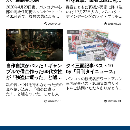
か、通勤客悲鳴
軒を直撃、業者は区に無届
けだった
2026年4月23日夜、バンコク中心
轟音とともに瓦礫が民家に降り注
部の高級住宅街スクンビット・ソ
いだ！7月27日夕方、バンコク・
イ31付近で、複数の男による銃
ディンデーン区のソイ・プラチャ
撃戦が発生した。現場からはM16
ーソンクロ28で、解体工事中の5
2026.04.24
2026.07.29
自動小銃とみられる数発の薬莢が
階建てビルが突然崩れ落ち、隣接
発見され、マフィア同士の抗争の
する民家3軒が損壊した。当初
三面記事
三面記事
可能性が浮上している。通行人の
「ラチャダーピセーク通りソイ7
男性1人が巻き込まれ、………
付近でビル倒壊」と通報が飛
び………
自作自演がバレた！ギャン
タイ三面記事ベスト10
ブルで借金作った60代女性
by『日刊タイニュース』
が「強盗に遭った」と嘘を
バンコクの観光名所ワットアルン
ついて大恥
三面記事ベスト10編集部当サイ
親の言いつけを守れなかった娘の
トをご訪問いただきありがとうご
金を使い込み、「強盗に遭っ
ざいます。本日は日刊タイニュー
た！」と嘘をついた。しかし人の
ス編集部が独断と偏見で推薦する
口に戸は立てられない——自白は
2026.05.15
2023.09.24
三面記事ベスト10をご紹介した
思わぬところから訪れた。タイ東
いと思います。どうぞご覧くださ
北部ノンブアランプー県に暮らす
い！1位２位３位４位５位６位
高齢女性プラニー（仮名）が、海
７………
外在住の娘から預かっていた金の
アク………