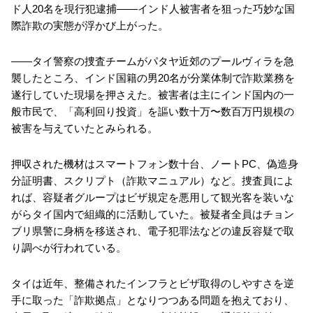
ド人20名を現行犯逮捕——インド人被害者を狙った巧妙な国
際詐欺の実態が浮かび上がった。
——タイ警察の捜査チームがパタヤ近郊のプールヴィラを急
襲したところ、インド国籍の男20名が分業体制で詐欺業務を
遂行していた現場を押さえた。被害者は主にインド国内の一
般市民で、「高利回り投資」を謳い数十万〜数百万円規模の
被害を与えていたとみられる。
押収された機材はスマートフォン数十台、ノートPC、偽造身
分証明書、スクリプト（詐欺マニュアル）など。捜査員によ
れば、容疑者グループはビザ規定を悪用して観光客を装いな
がらタイ国内で組織的に活動していた。被疑者全員はチョン
ブリ県警に身柄を移送され、電子犯罪法などの違反容疑で取
り調べが行われている。
タイは近年、整備されたインフラとビザ取得のしやすさを逆
手に取った「詐欺拠点」となりつつある問題を抱えており、