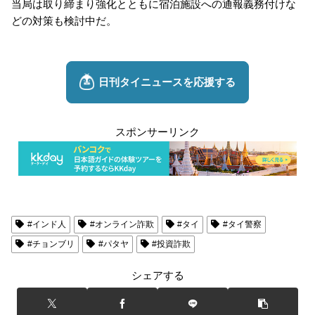
当局は取り締まり強化とともに宿泊施設への通報義務付けな
どの対策も検討中だ。
スポンサーリンク
#インド人
#オンライン詐欺
#タイ
#タイ警察
#チョンブリ
#パタヤ
#投資詐欺
シェアする