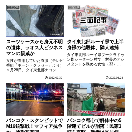
り損害賠償を求めていた訴訟で、
で、警察・麻薬取締局が合同でヤ
バンコクの裁判所は８月11日、
ー・バー（アンフェタミン含有錠
三面記事
三面記事
管理会社の訴えを認め被告に対し
剤）約2000万錠と、メタンフェ
賠償金14万1500バーツの
タミン（アイス）約2トン
支………
を………
スーツケースから身元不明
タイ東北部ルーイ県で上半
の遺体、ラオス人ビジネス
身裸の他殺体、隣人逮捕
マンの親戚か
タイ東北部ルーイ県プークラドゥ
ン郡シーターン村で、村長のアシ
女性が着用していた衣服（テレビ
スタントを務める女性（33）が
番組「ホーン・クラセー」より）
自宅の寝室で上半身裸の他殺体で
９月28日、タイ東北部ナコンパ
見つかった事件で、タイ警察は８
ノム県タートパノム郡で、メコン
2022.09.30
2022.08.24
月23日、同じ村に住む男（40）
川に浮かんでいたスーツケースの
を強盗殺人容疑などで逮捕した。
中から女性の遺体が発見されてい
三面記事
三面記事
現地メディアの報道によれば、
た事件で、タイ警察は29日、ラ
………
オスの首都ビエンチャンのビジ
ネ………
バンコク・スクンビットで
バンコク都心で解体中の5
M16銃撃戦！マフィア抗争
階建てビルが崩落！民家3