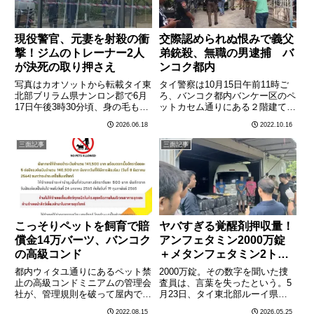
現役警官、元妻を射殺の衝
交際認められぬ恨みで義父
撃！ジムのトレーナー2人
弟銃殺、無職の男逮捕 バ
が決死の取り押さえ
ンコク都内
写真はカオソットから転載タイ東
タイ警察は10月15日午前11時ご
北部ブリラム県ナンロン郡で6月
ろ、バンコク都内バンケー区のペ
17日午後3時30分頃、身の毛もよ
ットカセム通りにある２階建てタ
だつ凶行が繰り広げられた。ナコ
ウンハウスで男性２人を銃で殺害
2026.06.18
2022.10.16
ーンラーチャシーマー県警交通課
したとして無職の男（28）を殺
に勤務する副警部補のティーラポ
人容疑などで逮捕した。殺害され
三面記事
三面記事
ン容疑者（43歳）が、元妻と義
たのは容疑者の義父（46）と義
母が利用するフィットネス
弟（22）の２人で、容疑
に………
者………
こっそりペットを飼育で賠
ヤバすぎる覚醒剤押収量！
償金14万バーツ、バンコク
アンフェタミン2000万錠
の高級コンド
＋メタンフェタミン2ト
ン、東北タイ倉庫から発見
都内ウィタユ通りにあるペット禁
2000万錠。その数字を聞いた捜
止の高級コンドミニアムの管理会
査員は、言葉を失ったという。5
社が、管理規則を破って屋内でペ
月23日、タイ東北部ルーイ県で
ットを飼育していた住人を相手取
行われた麻薬犯罪組織の摘発作戦
2022.08.15
2026.05.25