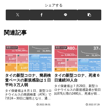
シェアする
関連記事
新型コロナ
新型コロナ
タイの新型コロナ、簡易検
タイの新型コロナ、死者６
査ベースの新規感染は１日
日連続30人台
平均３万人弱
タイ保健省は７月29日、新型コ
ロナウイルスの新規感染者が前日
タイ保健省は８月１日、新型コロ
比878人増の2480人、死者が前日
ナウイルスの簡易検査（ATK）で
比５人増の37人となったと発表
7月24～30日に陽性となり、通院
した。死者が30人台に達するの
治療や在宅療養をあらたに受けた
2022.08.01
2022.07.29
は６日連続。28日は新規感染者
人の数は20万1554人（通院ベー