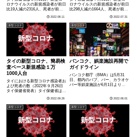
ロナウイルスの新規感染者が前日
ロナウイルスの新規感染者が前日
比19人減の2316人、死者が前日
比298人減の1664人、死者が前日
比３人増の35人となったと発表
比６人減の26人となったと発表
2022.08.11
2022.07.31
した。死者が30人を上回るのは
した。死者が30人を下回るのは
７日連続。
７日ぶり。
新型コロナ
新型コロナ
タイの新型コロナ、簡易検
バンコク、娯楽施設再開で
査ベース新規感染１万
ガイドライン
1000人台
バンコク都庁（BMA）は5月31
日、都内のパブ、バー、カラオケ
タイにおける新型コロナ感染者お
バー等娯楽施設が6月1日より営
よび死者の数（2022年９月26日
業を再開することを受け、娯楽施
タイ保健省発表）タイ保健省は９
設等を対象に新型コロナウイルス
月26日、新型コロナウイルスの
2022.09.26
2022.06.01
感染症対策の基本対応等を定める
簡易検査（ATK）で９月18日～９
ガイドラインを発出した。同ガイ
月24日に陽性となり、通院治療
新型コロナ
新型コロナ
ドラインによると、営業再開
や在宅療養をあらたに受けた人の
が………
数は８万1258人（通………