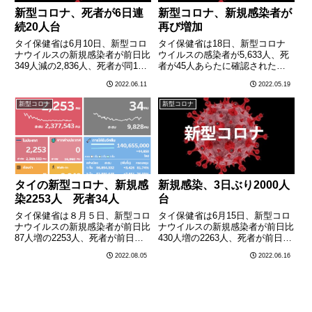
新型コロナ、死者が6日連
新型コロナ、新規感染者が
続20人台
再び増加
タイ保健省は6月10日、新型コロ
タイ保健省は18日、新型コロナ
ナウイルスの新規感染者が前日比
ウイルスの感染者が5,633人、死
349人減の2,836人、死者が同1人
者が45人あらたに確認されたと
増の24人となったと発表した。
発表した。新規感染者数は前日ま
2022.06.11
2022.05.19
都県別で新規感染者の多かったの
で5日連続で減少していたが、前
は以下の通り。１．バンコ
の日から増加した。前日の発表で
新型コロナ
新型コロナ
ク 1,720人２．チェン
は、新規感染者が3,893人、死者
マイ 240人………
が38人だった。
タイの新型コロナ、新規感
新規感染、3日ぶり2000人
染2253人 死者34人
台
タイ保健省は８月５日、新型コロ
タイ保健省は6月15日、新型コロ
ナウイルスの新規感染者が前日比
ナウイルスの新規感染者が前日比
87人増の2253人、死者が前日比
430人増の2263人、死者が前日比
５人増の34人となったと発表し
1人減の18人となったと発表し
2022.08.05
2022.06.16
た。
た。新規感染者は3日ぶりに2000
人台に増加した。都県別で新規感
染者の多かったのは以下の通り。
１．バンコク ………