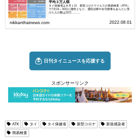
平均３万人弱
タイ保健省は８月１日、新型コロナウイルスの簡易検査（ATK）
で7月24～30日に陽性となり、通院治療や在宅療養をあらたに受
けた人の数は20万………
2022.08.01
nikkanthainews.com
スポンサーリンク
ATK
タイ
タイ保健省
新型コロナ
新規感染者
簡易検査