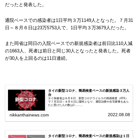
だったと発表した。
通院ベースでの感染者は1日平均３万1149人となった。７月31
日～８月６日は23万5753人で、1日平均３万3679人だった。
また同省は同日の入院ベースでの新規感染者は前日比110人減
の1663人、死者は前日と同じ30人となったと発表した。死者
が30人を上回るのは11日連続。
タイの新型コロナ、簡易検査ベースの新規感染３万人
台
タイ保健省は８月８日、新型コロナウイルスの簡易検査（ATK）
で７月31日～８月６日に陽性となり、通院治療や在宅療養をあら
たに受けた人の数は2………
2022.08.08
nikkanthainews.com
タイの新型コロナ、簡易検査ベースの新規感染は１日