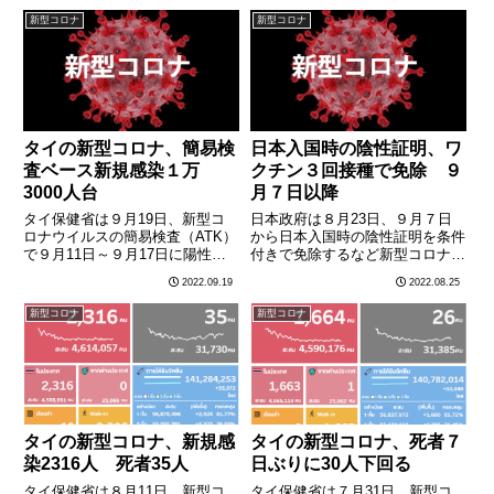
1902人、死者32人だった。
ス）だったと発表した。通院ベー
新型コロナ
新型コロナ
スでの感染者は１日平均2万8793
人となった。7月………
タイの新型コロナ、簡易検
日本入国時の陰性証明、ワ
査ベース新規感染１万
クチン３回接種で免除 ９
3000人台
月７日以降
タイ保健省は９月19日、新型コ
日本政府は８月23日、９月７日
ロナウイルスの簡易検査（ATK）
から日本入国時の陰性証明を条件
で９月11日～９月17日に陽性と
付きで免除するなど新型コロナウ
なり、通院治療や在宅療養をあら
イルス感染症に関する水際対策を
2022.09.19
2022.08.25
たに受けた人の数は９万5966人
緩和する方針を発表した。これに
（通院ベース）だったと発表し
より、９月７日以降は、３回のワ
新型コロナ
新型コロナ
た。通院ベースでの感染者は１日
クチン接種が完了していることを
平均１万3709人。これま………
条件に陰性証明の提示が不要と
な………
タイの新型コロナ、新規感
タイの新型コロナ、死者７
染2316人 死者35人
日ぶりに30人下回る
タイ保健省は８月11日、新型コ
タイ保健省は７月31日、新型コ