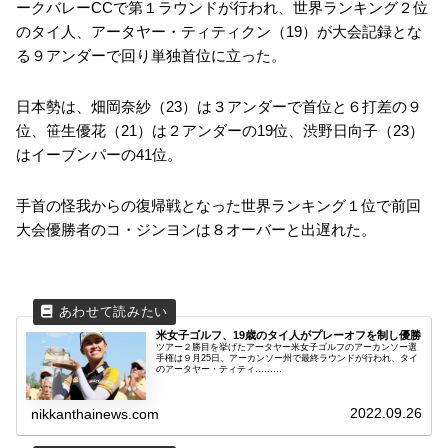
ークバレーCCで第１ラウンドが行われ、世界ランキング２位
のタイ人、アータヤー・ティティクン（19）が大会記録とな
る９アンダーで回り単独首位に立った。
日本勢は、畑岡奈紗（23）は３アンダーで首位と６打差の９
位、笹生優花（21）は２アンダーの19位、渋野日向子（23）
はイーブンパーの41位。
手首の怪我からの復帰戦となった世界ランキング１位で前回
大会優勝者のコ・ジンヨンは８オーバーと出遅れた。
米女子ゴルフ、19歳のタイ人がプレーオフを制し優勝
ツアー２勝目を挙げたアータヤー米女子ゴルフのアーカンソー選
手権は９月25日、アーカンソー州で最終ラウンドが行われ、タイ
のアータヤー・ティティ………
2022.09.26
nikkanthainews.com