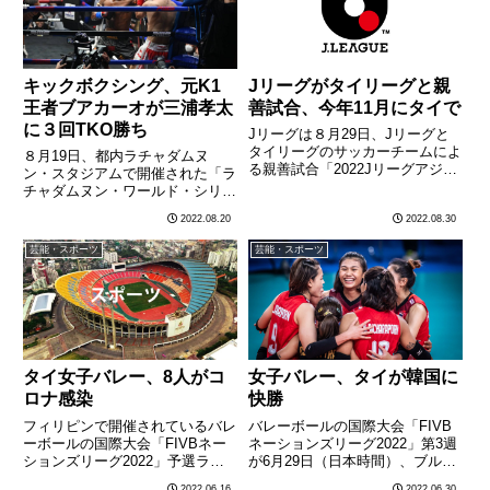
キックボクシング、元K1
Jリーグがタイリーグと親
王者ブアカーオが三浦孝太
善試合、今年11月にタイで
に３回TKO勝ち
Jリーグは８月29日、Jリーグと
タイリーグのサッカーチームによ
８月19日、都内ラチャダムヌ
る親善試合「2022Jリーグアジア
ン・スタジアムで開催された「ラ
チャレンジinタイ」を今年11月に
チャダムヌン・ワールド・シリー
開催すると発表した。Jリーグの
ズ」のメインイベントで、元サッ
2022.08.20
2022.08.30
アジア戦略の一環として、2017
カー日本代表・三浦知良選手の次
年から３年間に渡りJリーグ提携
男、三浦孝太選手（20）が元K１
芸能・スポーツ
芸能・スポーツ
国で行われていたも………
王者ブアカーオ・バンチャメーク
選手（40）とキックボクシン
グ………
タイ女子バレー、8人がコ
女子バレー、タイが韓国に
ロナ感染
快勝
フィリピンで開催されているバレ
バレーボールの国際大会「FIVB
ーボールの国際大会「FIVBネー
ネーションズリーグ2022」第3週
ションズリーグ2022」予選ラウ
が6月29日（日本時間）、ブルガ
ンドに参加しているタイ・バレー
リアのソフィアで行われ、女子タ
2022.06.16
2022.06.30