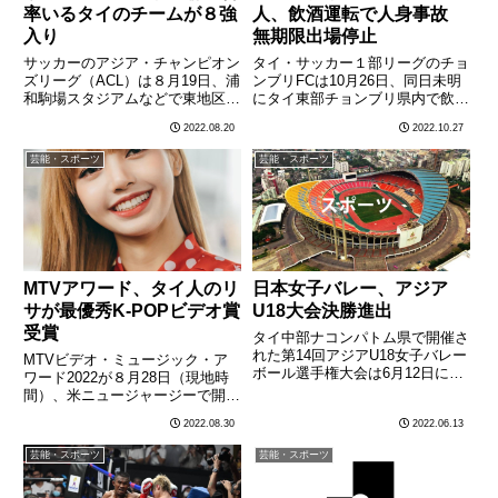
率いるタイのチームが８強
人、飲酒運転で人身事故
入り
無期限出場停止
サッカーのアジア・チャンピオン
タイ・サッカー１部リーグのチョ
ズリーグ（ACL）は８月19日、浦
ンブリFCは10月26日、同日未明
和駒場スタジアムなどで東地区の
にタイ東部チョンブリ県内で飲酒
決勝トーナメント１回戦が行わ
運転中に人身事故をおこしたGK
2022.08.20
2022.10.27
れ、手倉森誠監督（54）率いる
ウォラウット・スクナー（23）
タイのBGパトゥム・ユナイテッ
と、事故現場からウォラウットを
芸能・スポーツ
芸能・スポーツ
ドは４ー０で傑志（香港）に完勝
逃走させようとしたとみられる
し、準々決勝に進出した。手
DFチャルームポン（36）
倉………
の………
MTVアワード、タイ人のリ
日本女子バレー、アジア
サが最優秀K-POPビデオ賞
U18大会決勝進出
受賞
タイ中部ナコンパトム県で開催さ
れた第14回アジアU18女子バレー
MTVビデオ・ミュージック・ア
ボール選手権大会は6月12日に準
ワード2022が８月28日（現地時
決勝が行われ、前回大会優勝の日
間）、米ニュージャージーで開催
本が開催国のタイと対戦し、スト
され、韓国の人気ガールズグルー
2022.08.30
2022.06.13
レート（25-11、25-19、26-24）
プ、BLACKPINK（ブラックピン
で勝利をおさめ決勝進出を決め
ク）に所属するタイ人、リサ（ラ
芸能・スポーツ
芸能・スポーツ
た。15日に………
リサー・マノーバーン）がソロで
最優秀K-POPビデ………