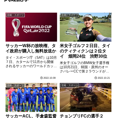
芸能・スポーツ
芸能・スポーツ
サッカーW杯の放映権、タ
米女子ゴルフ２日目、タイ
イ政府が購入し無料放送か
のティティクンは２位タ
イ 畑岡24位 渋野30位
タイ・スポーツ庁（SAT）は10月
７日、カタールで11月から開催
米女子ゴルフのBMW女子選手権
されるサッカーのワールドカップ
は10月21日、韓国・原州のオー
について、タイ国内で無料で生放
クバレーCCで第２ラウンドが行
送するため、民間の放送局が放映
われ、初日を大会記録となる９ア
2022.10.09
2022.10.21
しない場合、タイ政府がタイ国内
ンダーで回り単独首位に立ってい
の放映権を購入する方針を明らか
たタイ人のアータヤー・ティティ
芸能・スポーツ
芸能・スポーツ
にした。同庁によると、
クン（19）は１アンダーで回
20………
り、通算10アンダーで順位を
１………
サッカーACL、手倉森監督
チョンブリFCの選手２