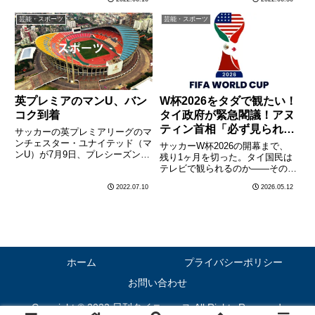
ボール協会は6月15日、タイ女子
イ代表（世界ランキング14位）
代表チームの選手8人が新型コロ
は、韓国代表と対戦し（同19
芸能・スポーツ
芸能・スポーツ
ナウイルスに感染したと発表し
位）、3-0（25-11、25-22、25-
た。フィリピン入国後の
17）でス………
12………
英プレミアのマンU、バン
W杯2026をタダで観たい！
コク到着
タイ政府が緊急閣議！アヌ
ティン首相「必ず見られる
サッカーの英プレミアリーグのマ
ようにする」
ンチェスター・ユナイテッド（マ
サッカーW杯2026の開幕まで、
ンU）が7月9日、プレシーズンツ
残り1ヶ月を切った。タイ国民は
アーのためスワンナプーム国際空
テレビで観られるのか——その答
港に到着し、エリック・テン・ハ
えを出すべく、5月12日（火）の
2022.07.10
2026.05.12
グ新監督、スペイン代表GKダビ
タイ閣議でいよいよ放映権問題が
ド・デ・ヘア選手、ポルトガル代
正式に議題に上る。タイでは昨年
表MFブルーノ・フェルナン
6月、国家放送通信委員会
デ………
（NBTC）がW杯を「マストハ
ブ………
ホーム
プライバシーポリシー
お問い合わせ
Copyright © 2022 日刊タイニュース All Rights Reserved.