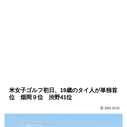
米女子ゴルフ初日、19歳のタイ人が単独首
位 畑岡９位 渋野41位
2022.10.21