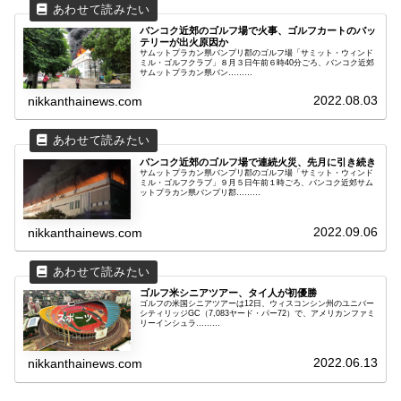
バンコク近郊のゴルフ場で火事、ゴルフカートのバッ
テリーが出火原因か
サムットプラカン県バンプリ郡のゴルフ場「サミット・ウィンド
ミル・ゴルフクラブ」８月３日午前６時40分ごろ、バンコク近郊
サムットプラカン県バン………
2022.08.03
nikkanthainews.com
バンコク近郊のゴルフ場で連続火災、先月に引き続き
サムットプラカン県バンプリ郡のゴルフ場「サミット・ウィンド
ミル・ゴルフクラブ」９月５日午前１時ごろ、バンコク近郊サム
ットプラカン県バンプリ郡………
2022.09.06
nikkanthainews.com
ゴルフ米シニアツアー、タイ人が初優勝
ゴルフの米国シニアツアーは12日、ウィスコンシン州のユニバー
シティリッジGC（7,083ヤード・パー72）で、アメリカンファミ
リーインシュラ………
2022.06.13
nikkanthainews.com