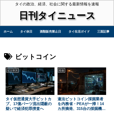
タイの政治、経済、社会に関する最新情報を速報
日刊タイニュース
ホーム
タイ休日
酒類販売禁止日
タイ生活ガイド
三面記事
ビットコイン
ビジネス
社会
タイ仮想通貨大手ビットカ
違法ビットコイン採掘業者
ブ、17億バーツ流出隠蔽の
を内務省・PEAが一掃！14
疑いで経済犯罪捜査へ
カ所摘発、315台の採掘機を
押収