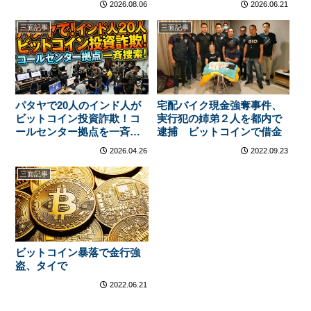
2026.08.06
2026.06.21
三面記事
三面記事
パタヤで20人のインド人が
宅配バイク現金強奪事件、
ビットコイン投資詐欺！コ
実行犯の姉弟２人を都内で
ールセンター拠点を一斉捜
逮捕 ビットコインで借金
索
2026.04.26
2022.09.23
三面記事
ビットコイン暴落で金行強
盗、タイで
2022.06.21