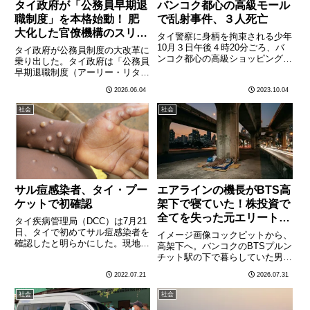
タイ政府が「公務員早期退
バンコク都心の高級モール
職制度」を本格始動！ 肥
で乱射事件、３人死亡
大化した官僚機構のスリム
タイ警察に身柄を拘束される少年
化と給与体系の抜本改革へ
10月３日午後４時20分ごろ、バ
タイ政府が公務員制度の大改革に
ンコク都心の高級ショッピングモ
乗り出した。タイ政府は「公務員
ール内のフードコートで14歳の
早期退職制度（アーリー・リタイ
少年が銃を乱射し、５歳の子ども
ア）」の本格導入に向けた詳細計
2026.06.04
2023.10.04
や学生を含む３人が死亡し、外国
画を策定中であり、あわせて給与
人を含む４人が負傷した。タイ警
体系の大幅な見直しも検討してい
社会
社会
察は少年を拘束したが、動機
る。政府の目標は「小さくて効率
や………
的な政府」の実現だ。「官僚が
多………
サル痘感染者、タイ・プー
エアラインの機長がBTS高
ケットで初確認
架下で寝ていた！株投資で
全てを失った元エリートの
タイ疾病管理局（DCC）は7月21
告白がタイSNSを揺らす
日、タイで初めてサル痘感染者を
イメージ画像コックピットから、
確認したと明らかにした。現地メ
高架下へ。バンコクのBTSプルン
ディアの報道によると、感染者は
チット駅の下で暮らしていた男性
27歳のナイジェリア人男性で、
が、かつてフィリピンの航空会社
2022.07.21
2026.07.31
ナイジェリアからタイ南部プーケ
で機長を務めていた人物だったこ
ット県に観光目的で入国。1週間
とが分かり、タイのSNSが騒然
社会
社会
前に発熱し、のどの痛みや
となっている。7月29日夜、経済
鼻………