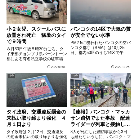
メディア「クルンテープ・
ト………
小２女児、スクールバスに
バンコクの14区で大気の質
放置され死亡 猛暑のタイ
が安全でない水準
で９時間
PM2.5に覆われたバンコクの空バ
ンコク都庁（BMA）は10月25
８月30日午後５時30分ごろ、タ
日、都内50区のうち14区で午前
イ東部チョンブリ県パーントーン
７時時点の微小粒子状物質PM2.5
郡にある有名私立学校の駐車場
の平均濃度（過去24時間の平均
で、小学２年生の女児がスクール
2022.09.01
2022.10.25
値）が、政府の安全基準である１
バスの中で死亡しているのを学校
立方メートル当たり50マイクロ
関係者が発見し、警察に通報し
社会
社会
グラムを上回ったと………
た。遺体となって発見されたのは
ジフンちゃん（7）で、午後４時
3………
タイ政府、交通違反罰金の
【速報】バンコク・マッカ
未払い取り締まり強化 ４
サン踏切でまた事故 配達
月１日より
ライダーが列車と接触し重
傷 大事故から3日
タイ政府は２月12日、交通違反
8人が死亡した踏切事故から3日
の罰金未払いの取り締まりを強化
も経たないうちに、バンコク・マ