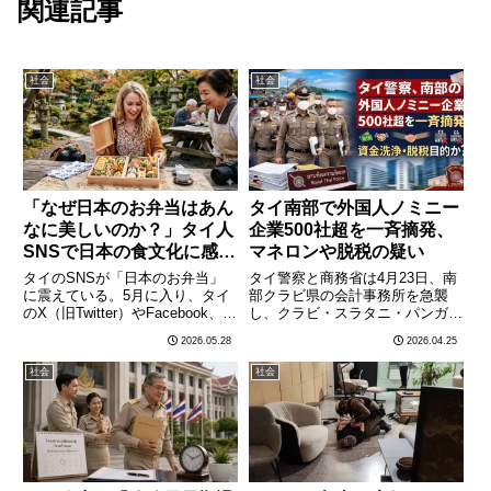
関連記事
社会
社会
「なぜ日本のお弁当はあん
タイ南部で外国人ノミニー
なに美しいのか？」タイ人
企業500社超を一斉摘発、
SNSで日本の食文化に感動
マネロンや脱税の疑い
の声が殺到——「手作り愛
タイのSNSが「日本のお弁当」
タイ警察と商務省は4月23日、南
情弁当」文化への羨望
に震えている。5月に入り、タイ
部クラビ県の会計事務所を急襲
のX（旧Twitter）やFacebook、
し、クラビ・スラタニ・パンガー
TikTokで「なぜ日本のお弁当はあ
3県にわたる外国人ノミニー企業
2026.05.28
2026.04.25
んなに美しいのか」というトピッ
500社超のネットワークを解体し
クが急速に広まった。きっかけは
たと発表した。ノミニー企業と
社会
社会
日本の母親が作った彩り豊かなキ
は、外国人が直接企業を経営する
ャラ弁の動………
ことを禁じるタイの法律を回避
す………