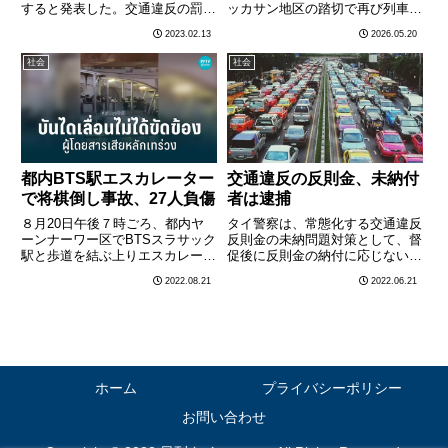
すると発表した。交通違反の罰金
ッカサン地区の踏切で再び列車が
未払いのあるドライバーには、４
人を直撃する事故が発生した。5
2023.02.13
2026.05.20
月１日以降、登録車両のフロント
月19日午前、同区内の線路付近
ガラスに貼ることが義務付けられ
で配達業務に従事する男性ライダ
社会
社会
ている車検ステッカーを発行しな
ーが走行中の列車と接触し、重傷
い方針。同ステッカーをフロン
を負って病院に搬送された。現
ト………
地………
都内BTS駅エスカレーター
交通違反の反則金、未納付
で将棋倒し事故、27人負傷
者は逮捕
８月20日午後７時ごろ、都内ヤ
タイ警察は、常態化する交通違反
ーンナーワー区でBTSスラサック
反則金の未納問題対策として、督
駅と歩道を結ぶ上りエスカレータ
促後に反則金の納付に応じない場
ーで将棋倒し事故が起こり、27
合、未納付者を逮捕する方針をこ
2022.08.21
2022.06.21
人（女性25人、男性２人）がす
のほど発表した。タイ警察によれ
り傷など軽傷を負った。写真は
ば、反則金の未納付者に対して、
PPTVオンラインより負傷者の大
納付期限から15日以内にEメール
部分は、スラサック駅近くの
での督促が行われ、督促後に
私………
反………
ホーム
プライバシーポリシー
お問い合わせ