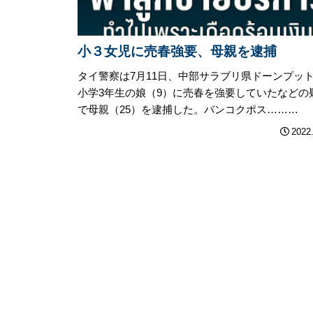
小３女児に売春強要、母親を逮捕
タイ警察は7月11日、中部サラブリ県ドーンプッ
小学3年生の娘（9）に売春を強要していたなどの
で母親（25）を逮捕した。バンコクポス………
2022