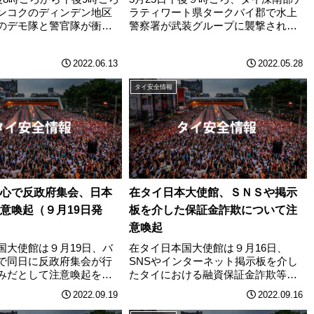
ンコクのディンデン地区
ラティワート県タークバイ郡で水上
のデモ隊と警官隊が衝
警察署が武装グループに襲撃され、
投げるデモ隊に対し、警
署員３人が負傷した。武装グループ
弾やゴム弾で応戦、警察
は男性6人で、パイプ爆弾や自動小銃
2022.06.13
2022.05.28
炎上、警察官2人が負傷し
を使い警察署を20分にわたり襲撃。
は、プラユット首相の辞
電柱を倒し道路をふさぎ、鉄ビシを
タイ安全情報
………
まいて周………
心で反政府集会、日本
在タイ日本大使館、ＳＮＳや掲示
意喚起（９月19日発
板を介した保証金詐欺について注
意喚起
国大使館は９月19日、バ
在タイ日本国大使館は９月16日、
で同日に反政府集会が行
SNSやインターネット掲示板を介し
みだとして注意喚起を発
たタイにおける融資保証金詐欺等の
。注意喚起の内容は以下
事案について注意喚起を発出した。
2022.09.19
2022.09.16
。・インターネット上の
注意喚起の内容は以下の通り。最