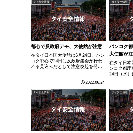
ターネット上の情報によれば、本日
情報によれ
タイ安全情報
タイ安全情報
１０月８日（土）、明日９日
に、以下の
（日）、以下の場………
ループ等に
都心で反政府デモ、大使館が注意
バンコク都
大使館が注
在タイ日本国大使館は6月24日、バン
コク都心で24日に反政府集会が行わ
在タイ日本
れる見込みだとして注意喚起を発出
ンコク都庁
しました。注意喚起の内容は以下の
24日（水
通りです。・インターネット上の情
見込みだと
2022.06.24
報によれば、本日６月２４日（金）
した。注意
に、以下の場所において、反政府グ
です。・イ
タイ安全情報
タイ安全情報
ループ等に………
よれば、８月
（水）に…