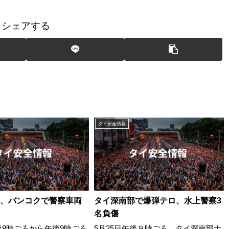
シェアする
タイ安全情報
、バンコクで警察車両
タイ深南部で爆弾テロ、水上警察3
名負傷
後8時ごろから午後9時ごろ
5月25日午後９時ごろ、タイ深南部ナ