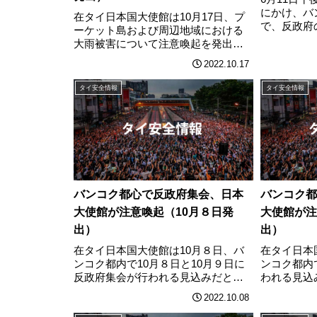
にかけ、バ
在タイ日本国大使館は10月17日、プ
で、反政府
ーケット島および周辺地域における
突。爆竹を
大雨被害について注意喚起を発出し
官隊が催涙
ました。注意喚起の内容は以下の通
2022.10.17
車両1台が
りです。タイ南部の有名リゾート地
た。この日
であるプーケット島やその周辺部に
タイ安全情報
タイ安全情報
任などを求
おいて、昨１６日に大雨のため洪水
や地すべりな………
バンコク都心で反政府集会、日本
バンコク都
大使館が注意喚起（10月８日発
大使館が注
出）
出）
在タイ日本国大使館は10月８日、バ
在タイ日本
ンコク都内で10月８日と10月９日に
ンコク都内
反政府集会が行われる見込みだとし
われる見込
て注意喚起を発出しました。注意喚
出しました
2022.10.08
起の内容は以下の通りです。・イン
の通りです