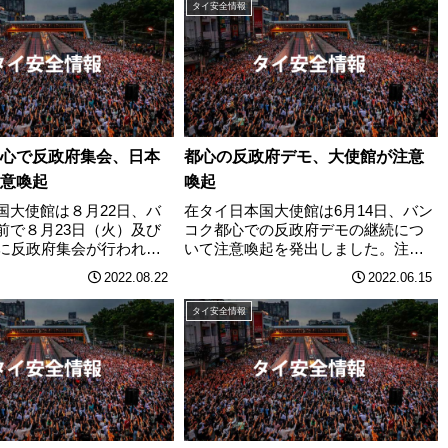
ば、本日９月19日（月）
近、タイにおいて、以下のようなＳ
タイ安全情報
場所において、反政府グ
ＮＳやインターネット掲示板を介し
よ………
た融資保証金詐欺………
心で反政府集会、日本
都心の反政府デモ、大使館が注意
意喚起
喚起
国大使館は８月22日、バ
在タイ日本国大使館は6月14日、バン
前で８月23日（火）及び
コク都心での反政府デモの継続につ
）に反政府集会が行われる
いて注意喚起を発出しました。注意
して注意喚起を発出しま
喚起の内容は以下の通りです。・先
2022.08.22
2022.06.15
喚起の内容は以下の通り
週末以降、ディンデン交差点（Din
ンターネット上の情報に
Daeng Section：戦勝記念塔の東側、
タイ安全情報
23日（火）及び24日
ウィパワディー通りとアソー………
……