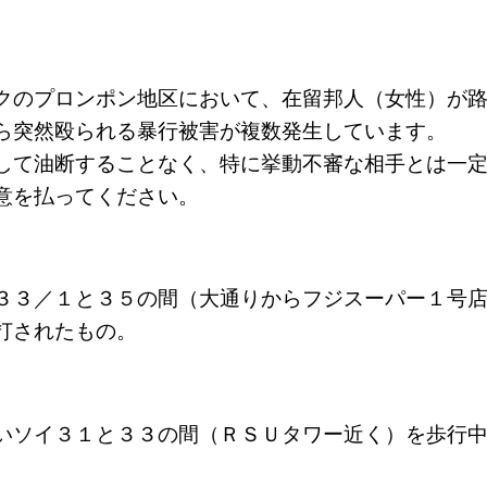
クのプロンポン地区において、在留邦人（女性）が
ら突然殴られる暴行被害が複数発生しています。
して油断することなく、特に挙動不審な相手とは一
意を払ってください。
３３／１と３５の間（大通りからフジスーパー１号
打されたもの。
いソイ３１と３３の間（ＲＳＵタワー近く）を歩行