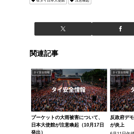
在タイ日本大使館
注意喚起
関連記事
タイ安全情報
タイ安全情報
プーケットの大雨被害について、
反政府デモ
日本大使館が注意喚起（10月17日
が炎上
発出）
6月11日午