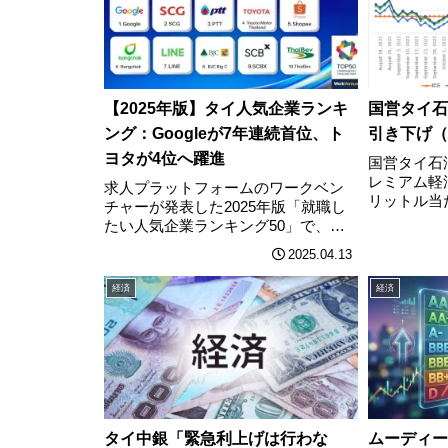
【2025年版】タイ人気企業ランキ
国営タイ石
ング：Googleが7年連続首位、ト
引き下げ（
ヨタが4位へ躍進
国営タイ石油
レミアム軽
求人プラットフォームのワークベン
リットル当
チャーが発表した2025年版「就職し
た。小売価
たい人気企業ランキング50」で、米IT
ソリン小売価
大手グーグル（Google）が7年連続の
2025.04.13
前５時適用
1位に輝いた。一方で、上位陣ではタ
移（過去６
イ地元大手の安定感と、日本企業の
経済
経済
ブランド力再評価が鮮明とな
っ………
タイ中銀「緊急利上げは行わな
ムーディー