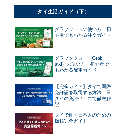
タイ生活ガイド（下）
だ
グラブフードの使い方 初
心者でもわかる注文ガイド
グラブタクシー（Grab
taxi）の使い方 初心者で
もわかる配車ガイド
上
者
【完全ガイド】タイで国際
免許証を取得する方法 日
タイの免許ベースで徹底解
説
タイで働く日本人のための
節税完全ガイド