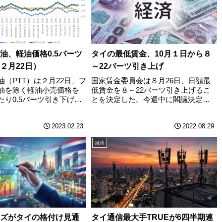
油、軽油価格0.5バーツ
タイの最低賃金、10月１日から８
２月22日）
～22バーツ引き上げ
（PTT）は２月22日、プ
国家賃金委員会は８月26日、日額最
油を除く軽油小売価格を
低賃金を８～22バーツ引き上げるこ
たり0.5バーツ引き下げ
とを決定した。今週中に閣議決定
格は以下の通り。PTTのガ
し、10月１日付で実施される見通
格（2023年２月22日午
し。バンコクポストなどによると、
2023.02.23
2022.08.29
）ガソリン小売価格の推
引き上げ率は平均5.02％。最低賃金は
カ月）
都県毎に定められており、引き上げ
経済
額が最も………
ズがタイの格付け見通
タイ通信最大手TRUEが6四半期連