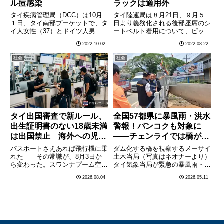
ル痘感染
ラックは適用外
タイ疾病管理局（DCC）は10月
タイ陸運局は８月21日、９月５
１日、タイ南部プーケットで、タ
日より義務化される後部座席のシ
イ人女性（37）とドイツ人男性
ートベルト着用について、ピック
（54）の２人がサル痘に感染し
アップトラックの後部座席や荷台
2022.10.02
2022.08.22
ていることを確認したと発表し
に乗車する場合については適用外
た。タイで確認された感染者はこ
とすると発表した。ジラユット陸
社会
社会
れで累計10例目となった。同局
運局長は「（シートベルトが設置
によれば、サル痘に感染した女
されていない）ピックアップト
性………
ラ………
タイ出国審査で新ルール、
全国57都県に暴風雨・洪水
出生証明書のない18歳未満
警報！バンコクも対象に
は出国禁止 海外への児童
——チェンライでは橋が
連れ出しを防止
「ダム化」する危機
パスポートさえあれば飛行機に乗
ダム化する橋を視察するメーサイ
れた——その常識が、8月3日か
土木当局（写真はネオナーより）
ら変わった。スワンナプーム空港
タイ気象当局が緊急の暴風雨・洪
の出国審査ブースで、タイ国籍の
水警報を発令した。対象はなんと
2026.08.04
2026.05.11
18歳未満の子どもについて、出
全国57都県——バンコクも例外
生証明書（スーティバット）の提
ではない。特に北部・チェンライ
示を求める新しい取り扱いが始ま
では橋が「ダム」に化けるという
った。発表したのはスワンナプ
前例のない危機が迫っている。
ー………
チ………