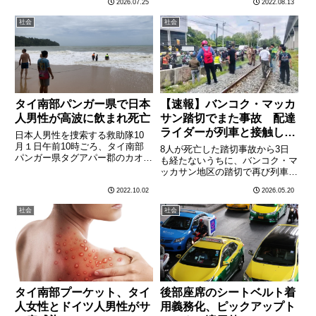
2026.07.25
2022.08.13
ックス”が、いまタイのSNSで話
の誕生日（８月12日）を祝し、
題をさらっている。価格は約150
タイ全国の刑務所で服役している
社会
社会
万円（約30万バーツ）。「10分
受刑者10万3613人に減刑の恩赦
で体をリセットできる」と………
を与え、そのうち２万282………
タイ南部パンガー県で日本
【速報】バンコク・マッカ
人男性が高波に飲まれ死亡
サン踏切でまた事故 配達
ライダーが列車と接触し重
日本人男性を捜索する救助隊10
傷 大事故から3日
月１日午前10時ごろ、タイ南部
8人が死亡した踏切事故から3日
パンガー県タグアパー郡のカオラ
も経たないうちに、バンコク・マ
ックで、宿泊するホテル前のビー
ッカサン地区の踏切で再び列車が
チで海水浴をしていた日本人夫婦
人を直撃する事故が発生した。5
2022.10.02
2026.05.20
が高波に飲まれ、妻（44）は現
月19日午前、同区内の線路付近
場付近に居合わせたホテルスタッ
で配達業務に従事する男性ライダ
社会
社会
フに救助されたが、夫（46）
ーが走行中の列車と接触し、重傷
は………
を負って病院に搬送された。現
地………
タイ南部プーケット、タイ
後部座席のシートベルト着
人女性とドイツ人男性がサ
用義務化、ピックアップト