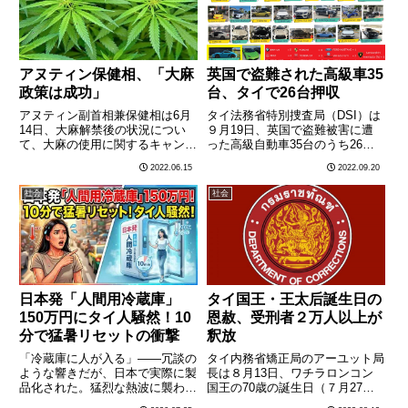
成………
アヌティン保健相、「大麻
英国で盗難された高級車35
政策は成功」
台、タイで26台押収
アヌティン副首相兼保健相は6月
タイ法務省特別捜査局（DSI）は
14日、大麻解禁後の状況につい
９月19日、英国で盗難被害に遭
て、大麻の使用に関するキャンペ
った高級自動車35台のうち26台
ーン等が順調に行われており「大
をタイ国内で押収したことを明ら
2022.06.15
2022.09.20
麻政策は成功」だとし、引き続き
かにした。同局によると、英国で
大麻の効能を宣伝し不健康な使用
盗難された高級車35台は、ロン
社会
社会
については注意を促し、大麻政策
ドン・ヒースロー空港からシンガ
を推進する意向を明らかにした。
ポールに空輸された後、海
………
路………
日本発「人間用冷蔵庫」
タイ国王・王太后誕生日の
150万円にタイ人騒然！10
恩赦、受刑者２万人以上が
分で猛暑リセットの衝撃
釈放
「冷蔵庫に人が入る」——冗談の
タイ内務省矯正局のアーユット局
ような響きだが、日本で実際に製
長は８月13日、ワチラロンコン
品化された。猛烈な熱波に襲われ
国王の70歳の誕生日（７月27
る日本で生まれた“人間用冷却ボ
日）とシリキット王太后の90歳