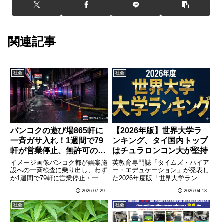
関連記事
社会
社会
バンコクの遊び場865軒に
【2026年版】世界大学ラ
一斉ガサ入れ！1週間で79
ンキング、タイ国内トップ
軒が営業停止、無許可のバ
はチュラロンコン大が堅持
ンド演奏も摘発
イメージ画像バンコク都が娯楽施
英教育専門誌「タイムズ・ハイア
設への一斉検査に乗り出し、わず
ー・エデュケーション」が発表し
か1週間で79軒に営業停止・一時
た2026年度版「世界大学ランキ
閉鎖を命じた。無許可営業や安全
ング」において、タイ国内のトッ
2026.07.29
2026.04.13
基準違反が次々と発覚している。
プはチュラロンコン大学が維持し
バンコク都が7月19日から26日に
た。世界全体では英国のオックス
社会
社会
かけて実施したのは「娯楽施設」
フォード大学が10年連続で首位
と、実質的にそれに近い形………
を守るという歴史的な快挙を