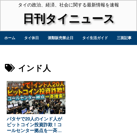
タイの政治、経済、社会に関する最新情報を速報
日刊タイニュース
ホーム
タイ休日
酒類販売禁止日
タイ生活ガイド
三面記事
インド人
三面記事
パタヤで20人のインド人が
ビットコイン投資詐欺！コ
ールセンター拠点を一斉捜
索