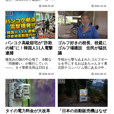
先週末の洪水から一時復旧してい
社が包装材のインク供給リスクに
2026.05.20
2022.10.19
た場所の多くが再び浸水した。バ
備えてパッケージのデザインを簡
ンコクポストなどの報道による
略化・モノクロ化するという驚き
社会
社会
と、ムアン郡では、４台のポン
のニュースが、タイのSNSでも
プ………
大きな話題を呼んでいる。タイ
の………
バンコク高級邸宅が“詐欺
ゴルフ好きの校長、校庭に
の城”に！韓国人11人電撃
ゴルフ場建設 住民が猛抗
逮捕
議
微笑みの国の中心地で、冷酷な
学校から撃ち込まれたゴルフボー
「同胞喰い」が横行していた
ルを手にするおばあちゃんタイ東
――。タイ警察当局は23日まで
北部ナコンパノム県にある小中一
に、バンコク都内の高級住宅街に
貫教育の公立校で、ゴルフ好きの
2026.04.23
2022.09.15
ある豪邸を家宅捜索し、特殊詐欺
校長が校内にあったサッカー場を
に関与したとして韓国籍の男ら
取り壊してミニゴルフ場を建設
社会
社会
11人を電撃逮捕した。■ 狙われた
し、近隣住民の猛抗議にあってい
のは「韓国の情」と「切実な家
るとソーシャルメディアで話題に
計」 ………
な………
タイの電力料金が大改革
「日本の自動販売機はなぜ