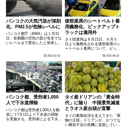
バンコクの大気汚染が深刻
後部座席のシートベルト着
化、PM2.5が危険レベルに
用義務化、ピックアップト
ラックは適用外
バンコク都庁（BMA）は１月31
日、首都圏の空気の質が安全でな
タイ陸運局は８月21日、９月５
いレベルまで悪化したと発表し、
日より義務化される後部座席のシ
首都圏の住民に対し、屋外での運
ートベルト着用について、ピック
動を控える呼び掛けた。BMAに
アップトラックの後部座席や荷台
2023.02.01
2022.08.22
よると、PM2.5（直径2.5マイク
に乗車する場合については適用外
ロメートル以下の粒子）が首都圏
とすると発表した。ジラユット陸
社会
社会
内の大部分の地域で１立………
運局長は「（シートベルトが設置
されていない）ピックアップト
ラ………
バンコク都、受刑者1,000
タイ産ドリアンの「黄金時
人で下水道掃除
代」に陰り 中国景気減速
とラオス産台頭が直撃
バンコク都は受刑者1,000人を動
員して7月1日より下水道の掃除
タイの農業経済を支えてきた「果
を実施する。受刑者による下水道
物の王様」ドリアンが、かつてな
掃除が行われるのはおよそ2年ぶ
い構造不況の危機に直面してい