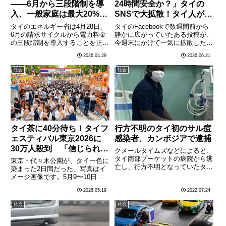
——6月から三段階制を導
24時間安全か？」タイの
入、一般家庭は最大20%の
SNSで大拡散！タイ人が羨
値下げ
む日本社会の信頼感
タイのエネルギー省は4月28日、
タイのFacebookで数週間前から
6月の請求サイクルから電力料金
静かに広がっていたある投稿が、
の三段階制を導入することを正式
今週末にかけて一気に拡散した。
に表明した。低使用世帯（200ユ
「なぜ日本では道端に置いてある
2026.04.29
2026.06.21
ニット以下/月）には最大20%の
自動販売機が壊されないのか？タ
料金引き下げという恩恵をもたら
イだったら即座に盗まれるのに」
社会
社会
す一方、大量使用世帯には料金が
という素朴な疑問と驚きを綴った
引き上げられる「使えば使………
投稿だ。10万以上のシェ………
タイ茶に40分待ち！タイフ
行方不明のタイ初のサル痘
ェスティバル東京2026に
感染者、カンボジアで逮捕
30万人殺到 「信じられな
クメールタイムズなどによると、
い人気」に日本のSNSが震
タイ南部プーケットの病院から逃
東京・代々木公園が、タイ一色に
亡し、行方不明となっていたタイ
えた
染まった2日間だった。写真はイ
初のサル痘感染者のナイジェリア
メージ画像です。5月9〜10日に
人男性（27）が7月23日夕方、プ
開催された「タイフェスティバル
2026.05.19
2022.07.24
ノンペン市内の市場でカンボジア
東京2026」は、今年で第26回目
警察により逮捕された。ナイジェ
を迎え、2日間で30万人超の来場
社会
社会
リア人男性は21日深夜、
者を記録した。タイ料理・タイ文
プ………
化・タイポップカルチャ………