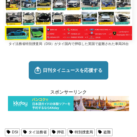
タイ法務省特別捜査局（DSI）がタイ国内で押収した英国で盗難された車両26台
スポンサーリンク
DSI
タイ法務省
押収
特別捜査局
盗難