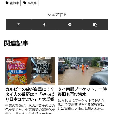
盗難車
高級車
シェアする
関連記事
社会
社会
カルビーの袋が白黒に！？
タイ南部プーケット、一時
タイ人の反応は？「やっぱ
復旧も再び洪水
り日本はすごい」と大反響
10月18日にプーケットで起きた
洪水で交通整理をする警察官10
中東の緊張が、あのお菓子の袋の
月17日夜に大雨に見舞われたタ
色を変えた。中東情勢の緊迫化を
イ南部プーケット県では18日、
受け、日本の大手食品メーカー各