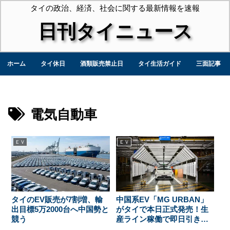
タイの政治、経済、社会に関する最新情報を速報
日刊タイニュース
ホーム
タイ休日
酒類販売禁止日
タイ生活ガイド
三面記事
電気自動車
ＥＶ
ＥＶ
タイのEV販売が7割増、輸
中国系EV「MG URBAN」
出目標5万2000台へ中国勢と
がタイで本日正式発売！生
競う
産ライン稼働で即日引き渡
しも可能