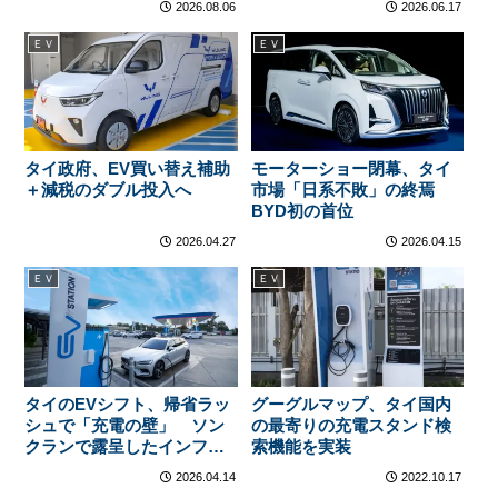
2026.08.06
2026.06.17
ＥＶ
ＥＶ
タイ政府、EV買い替え補助
モーターショー閉幕、タイ
＋減税のダブル投入へ
市場「日系不敗」の終焉
BYD初の首位
2026.04.27
2026.04.15
ＥＶ
ＥＶ
タイのEVシフト、帰省ラッ
グーグルマップ、タイ国内
シュで「充電の壁」 ソン
の最寄りの充電スタンド検
クランで露呈したインフラ
索機能を実装
の遅れ
2026.04.14
2022.10.17