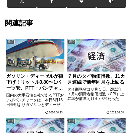
関連記事
経済
経済
ガソリン・ディーゼルが値
７月のタイ物価指数、11カ
下げ！リットル0.80〜1バ
月連続で前年同月を上回る
ーツ安、PTT・バンチャー
タイ商務省は８月５日、2022年
クが同時改定
７月の消費者物価指数（CPI）上
国内の大手石油会社であるPTTお
昇率が前年同月比7.6％だったと
よびバンチャークは、本日6月13
発表した。前年同月を上回るのは
日未明よりガソリンとディーゼル
11カ月連続。前月比では0.2％低
の販売価格を引き下げた。ディー
2026.06.13
2022.08.08
下した。同省は、ロシアによるウ
ゼルは1バーツ、ガソホールは
クライナ侵攻の影響による燃料の
0.80バーツ下落発表によると、デ
経済
経済
国際価格高騰を主な要………
ィーゼル価格はリットルあたり1
バーツ、ガソホール各グレ………