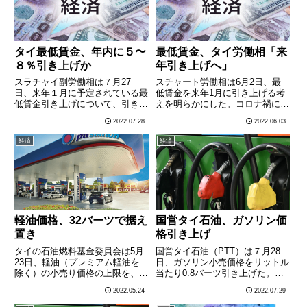
タイ最低賃金、年内に５〜
最低賃金、タイ労働相「来
８％引き上げか
年引き上げへ」
スラチャイ副労働相は７月27
スチャート労働相は6月2日、最
日、来年１月に予定されている最
低賃金を来年1月に引き上げる考
低賃金引き上げについて、引き上
えを明らかにした。コロナ禍にあ
げ率を５〜８％とする見通しを明
る企業への影響を考慮し、引き上
2022.07.28
2022.06.03
らかにした。また、引き上げ時期
げ幅は抑えられる模様。スチャー
について、物価上昇の生活への影
ト労働相によると、同省は最低賃
経済
経済
響を軽減させるため２〜３カ月前
金引き上げ案を今月中にまとめ、
倒しで実施する考えのあることを
10月に閣議に提出、承認を得
明………
て………
軽油価格、32バーツで据え
国営タイ石油、ガソリン価
置き
格引き上げ
タイの石油燃料基金委員会は5月
国営タイ石油（PTT）は７月28
23日、軽油（プレミアム軽油を
日、ガソリン小売価格をリットル
除く）の小売り価格の上限を、リ
当たり0.8バーツ引き上げた。軽
ットル当たり32バーツで据え置
油（プレミアム軽油を除く）の価
2022.05.24
2022.07.29
くことを決定した。同委員会は世
格は据え置かれた。小売価格は以
界的な価格高騰を背景に5月1日
下の通り。