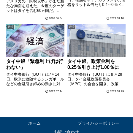
アメリカの「関税攻勢」がまた新
格をリットル当たり0.4～0.6バー
たな局面を迎えた。今度のターゲ
ツ引き下げた。軽油（プレミアム
ットはタイを含む60ヵ国だ。米
軽油を除く）については、７〜９
国通商代表部（USTR）は通商法
2026.06.04
2022.09.10
月期の小売価格の据え置きが６月
301条に基づき、強制労働・人権
下旬に閣議承認されている。小売
問題を理由とした追加関税の対象
経済
経済
価格は以下の通り。
国リストに、タイを含む60ヵ国
を加える方向で検討を進め
て………
タイ中銀「緊急利上げは行
タイ中銀、政策金利を
わない」
0.25％引き上げ1.00％に
タイ中央銀行（BOT）は7月14
タイ中央銀行（BOT）は９月28
日、欧米に追随するシンガポール
日、タイ金融政策委員会
などの金融引き締めの動きに対
（MPC）の会合を開き、政策金
し、政策金利の緊急見直しは行わ
利を0.25％引き上げ、現行の
2022.07.14
2022.09.29
ないとの方針を明らかにした。バ
0.75％から1.00％にすることを全
ンコクポストなどが報じた。タイ
会一致で決定した。0.25％の政策
中銀は8月10日に金融政策委員会
金利引き上げは２会合連続。前回
（MPC）を開催する予定で、
の会合は先月行われ、政策………
………
ホーム
プライバシーポリシー
お問い合わせ