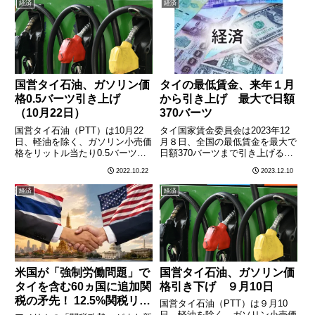
経済
経済
から軽油価格の上限を30バーツ
から32バーツに引き上げてい
た………
国営タイ石油、ガソリン価
タイの最低賃金、来年１月
格0.5バーツ引き上げ
から引き上げ 最大で日額
（10月22日）
370バーツ
国営タイ石油（PTT）は10月22
タイ国家賃金委員会は2023年12
日、軽油を除く、ガソリン小売価
月８日、全国の最低賃金を最大で
格をリットル当たり0.5バーツ引
日額370バーツまで引き上げる決
き上げた。小売価格は以下の通
定をした。当初は最大で400バー
2022.10.22
2023.12.10
り。PTTのガソリン小売価格
ツまで引き上げるとみられていた
（2022年10月22日午前５時より
が、製造コスト負担増加への懸念
経済
経済
適用）
を示した民間部門からの強い反対
をくみ取り、引き上げ額………
米国が「強制労働問題」で
国営タイ石油、ガソリン価
タイを含む60ヵ国に追加関
格引き下げ ９月10日
税の矛先！ 12.5%関税リス
国営タイ石油（PTT）は９月10
クに産業界が戦々恐々
日、軽油を除く、ガソリン小売価