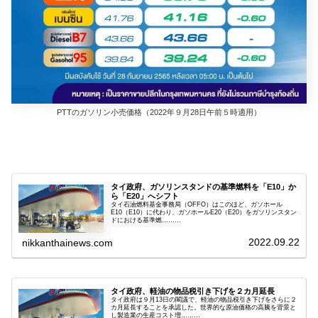
PTTのガソリン小売価格（2022年９月28日午前５時適用）
タイ政府、ガソリンスタンドの基準燃料を「E10」か
ら「E20」へシフト
タイ石油燃料基金事務局（OFFO）はこのほど、ガソホール
E10（E10）に代わり、ガソホールE20（E20）をガソリンスタン
ドにおける基準燃………
2022.09.22
nikkanthainews.com
タイ政府、軽油の物品税引き下げを２カ月延長
タイ政府は９月13日の閣議で、軽油の物品税引き下げをさらに２
カ月延長することを承認した。世界的な原油価格の高騰を背景と
し製造業の生産コスト増………