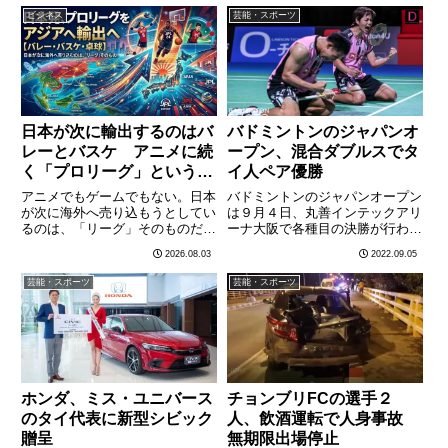
正式に議題に上る。タイでは昨年
分け合った。後半89分に鎌田大
ビジネス
芸能・スポーツ
6月、国家放送通信委員会
地が同点ゴールを決めた劇的な結
（NBTC）がW杯を「マストハ
末は、サッカ………
ブ………
日本が次に輸出するのはバ
バドミントンのジャパンオ
レーとバスケ アニメに続
ープン、混合ダブルスでタ
く「プロリーグ」というソ
イ人ペア優勝
フトパワーがアジアを狙う
アニメでもゲームでもない。日本
バドミントンのジャパンオープン
が次に海外へ売り込もうとしてい
は９月４日、丸善インテックアリ
るのは、「リーグ」そのものだっ
ーナ大阪で各種目の決勝が行わ
た。バレーボール、バスケットボ
れ、混合ダブルスでは東京五輪銅
2026.08.03
2022.09.05
ール、卓球——この3競技のプロ
メダルで世界ランキング３位の渡
リーグを、日本はアジア各国に輸
辺勇大と東野有紗のペアが、同１
芸能・スポーツ
芸能・スポーツ
出しようとしている。プラチャー
位のデーチャーポン・プラワラヌ
チャート・トゥラキット紙が報
クロッとサップシーリー・テーラ
じ………
タ………
ホンダ、ミス・ユニバース
チョンブリFCの選手２
のタイ代表に新型シビック
人、飲酒運転で人身事故
贈呈
無期限出場停止