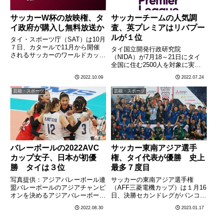
サッカーW杯の放映権、タ
サッカーチームの人気調
イ政府が購入し無料放送か
査、英プレミアはリバプー
ルが１位
タイ・スポーツ庁（SAT）は10月
７日、カタールで11月から開催
タイ国立開発行政研究院
されるサッカーのワールドカップ
（NIDA）が7月18～21日にタイ
について、タイ国内で無料で生放
全国に住む2500人を対象に実施
送するため、民間の放送局が放映
した電話調査で、「一番好きなサ
2022.10.09
2022.07.24
しない場合、タイ政府がタイ国内
ッカーチームは？」と聞いたとこ
の放映権を購入する方針を明らか
ろ、英プレミアリーグではリバプ
芸能・スポーツ
芸能・スポーツ
にした。同庁によると、
ールが31.32%でトップだった。2
20………
番目に人気が高かったのは………
バレーボールの2022AVC
サッカー東南アジア選手
カップ女子、日本が初優
権、タイ代表が優勝 史上
勝 タイは３位
最多７度目
写真提供：アジアバレーボール連
サッカーの東南アジア選手権
盟バレーボールのアジアチャンピ
（AFF三菱電機カップ）は１月16
オンを決めるアジアバレーボール
日、決勝セカンドレグがバンコク
連盟（AVC）主催の2022AVCカ
近郊パトゥムタニ県のタマサー
2022.08.30
2023.01.17
ップ女子は８月29日、フィリピ
ト・スタジアムで行われ、前回大
ンのマニラで決勝戦が行われ、女
会の覇者タイがベトナムを１－０