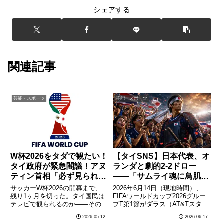
シェアする
関連記事
芸能・スポーツ
芸能・スポーツ
W杯2026をタダで観たい！
【タイSNS】日本代表、オ
タイ政府が緊急閣議！アヌ
ランダと劇的2-2ドロー
ティン首相「必ず見られる
——「サムライ魂に鳥肌」
ようにする」
タイ人ファンが熱狂
サッカーW杯2026の開幕まで、
2026年6月14日（現地時間）、
残り1ヶ月を切った。タイ国民は
FIFAワールドカップ2026グルー
テレビで観られるのか——その答
プF第1節がダラス（AT&Tスタジ
えを出すべく、5月12日（火）の
アム）で行われ、日本代表はオラ
2026.05.12
2026.06.17
タイ閣議でいよいよ放映権問題が
ンダと2-2の引き分けで勝ち点1を