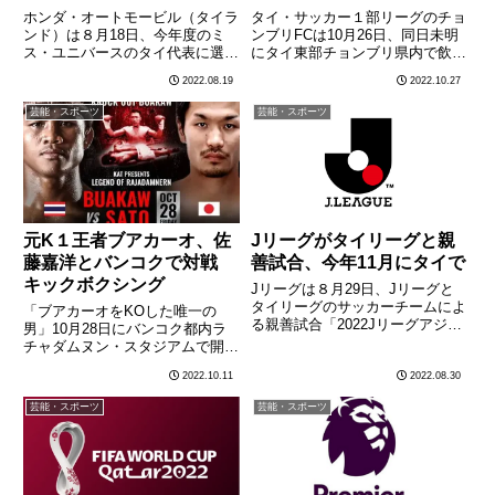
ホンダ・オートモービル（タイラ
タイ・サッカー１部リーグのチョ
ンド）は８月18日、今年度のミ
ンブリFCは10月26日、同日未明
ス・ユニバースのタイ代表に選ば
にタイ東部チョンブリ県内で飲酒
れたエンナ・スアガームイアムさ
運転中に人身事故をおこしたGK
2022.08.19
2022.10.27
ん（23）に「Honda Civic e:HEV
ウォラウット・スクナー（23）
RS」（小売価格125万9000バー
と、事故現場からウォラウットを
芸能・スポーツ
芸能・スポーツ
ツ）を贈呈した。エンナさんはバ
逃走させようとしたとみられる
ンコ………
DFチャルームポン（36）
の………
元K１王者ブアカーオ、佐
Jリーグがタイリーグと親
藤嘉洋とバンコクで対戦
善試合、今年11月にタイで
キックボクシング
Jリーグは８月29日、Jリーグと
タイリーグのサッカーチームによ
「ブアカーオをKOした唯一の
る親善試合「2022Jリーグアジア
男」10月28日にバンコク都内ラ
チャレンジinタイ」を今年11月に
チャダムヌン・スタジアムで開催
開催すると発表した。Jリーグの
されるエキシビションマッチで、
2022.10.11
2022.08.30
アジア戦略の一環として、2017
元K１王者ブアカーオ・バンチャ
年から３年間に渡りJリーグ提携
メーク（40）が佐藤嘉洋（41）
芸能・スポーツ
芸能・スポーツ
国で行われていたも………
と対戦する。試合はキックボクシ
ング形式のエキシビションマ
ッ………