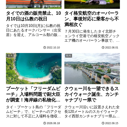
タイでの酒の販売禁止、10
タイ格安航空のオーバーラ
月10日は仏教の祝日
ン、事後対応に乗客から不
満相次ぐ
タイでは10月10日(月)に仏教の祝
日にあたるオークパンサー（出安
７月30日に発生したタイ北部チ
居）を迎え、アルコール類の販売
ェンライ空港での格安航空ノック
が終日禁止される。オークパンサ
エア機のオーバーラン事故で、事
ーは、雨季の間、僧侶が３カ月に
後対応の手際の悪さに乗客から不
2022.10.10
2022.08.01
わたり寺院に籠り行ってきた修行
平不満の声が相次いでいる。ノッ
を終了する日で、仏教の祝日の中
クエアは７月31日、公式フェイ
観光
観光
でも最も重要な行事の一つ………
スブックで事故の説明を行い、同
航空は待機中の乗客に軽食の提
供………
プーケット「フリーダムビ
クウェー川を一望できるス
ーチ」入場料問題で副大臣
カイウォーク誕生、カンチ
が調査！海岸線の私物化に
ャナブリー県で
「全員逮捕」
タイ・プーケット島の「フリーダ
クウェー川沿いに設置さえれた全
ムビーチ」で、ビーチへのアクセ
長120メートルのスカイウォーク
スに対して不正に入場料を徴収し
タイ西部カンチャナブリー県ムア
ていた疑惑が浮上し、タイ内務省
ン郡でクウェー（クワイ）川を一
2026.06.18
2022.09.15
の副大臣2名が現地調査に乗り出
望できるスカイウォークが９月