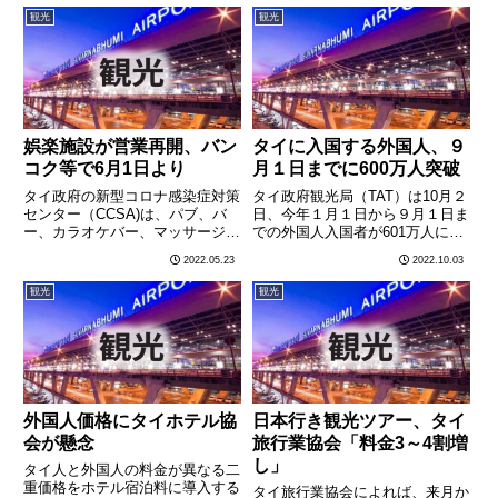
した。副大臣らは現場視察後に
15日、再オープンした。同スカ
観光
観光
「関与者全員を逮捕する」と宣
イウォークはクウェー川沿いに設
言、タイ観光業界に衝撃を与えて
置された全長120メートル、
いる………
高………
娯楽施設が営業再開、バン
タイに入国する外国人、９
コク等で6月1日より
月１日までに600万人突破
タイ政府の新型コロナ感染症対策
タイ政府観光局（TAT）は10月２
センター（CCSA)は、パブ、バ
日、今年１月１日から９月１日ま
ー、カラオケバー、マッサージパ
での外国人入国者が601万人に達
ーラー等の娯楽施設の営業再開を
したと発表した。同局の統計によ
2022.05.23
2022.10.03
6月1日より認める方針を明らか
れば、外国人入国者数は、国籍別
にした。営業時間は深夜0時まで
で、１位マレーシア人で97万
観光
観光
で、アルコールの提供も認められ
2699人、２位インド人56万1656
る。対象エリアは、ブルー・
人、３位ラオス人4………
ゾ………
外国人価格にタイホテル協
日本行き観光ツアー、タイ
会が懸念
旅行業協会「料金3～4割増
し」
タイ人と外国人の料金が異なる二
重価格をホテル宿泊料に導入する
タイ旅行業協会によれば、来月か