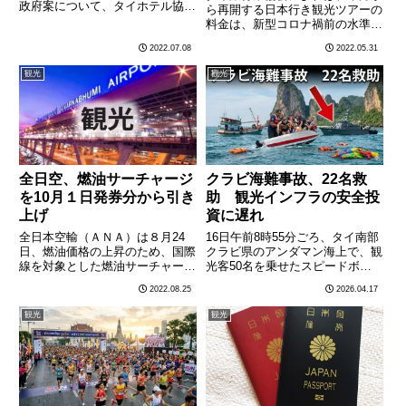
政府案について、タイホテル協会
ら再開する日本行き観光ツアーの
のマリサ会長は「需要が弱すぎて
料金は、新型コロナ禍前の水準か
（外国人価格を）コロナ禍前の価
ら3～4割程度割高となる見通し
2022.07.08
2022.05.31
格水準まで上げるのは非現実だ」
だ。日本政府は新型コロナ対策で
と懸念を示した。政府案によれ
停止していた外国人観光客の受け
観光
観光
ば、外国人価格にはコロナ禍前の
入れを6月10日から再開する計画
価………
だが、個人旅行は認めらてお
ら………
全日空、燃油サーチャージ
クラビ海難事故、22名救
を10月１日発券分から引き
助 観光インフラの安全投
上げ
資に遅れ
全日本空輸（ＡＮＡ）は８月24
16日午前8時55分ごろ、タイ南部
日、燃油価格の上昇のため、国際
クラビ県のアンダマン海上で、観
線を対象とした燃油サーチャージ
光客50名を乗せたスピードボー
を10月１日発券分から引き上げ
トと漁船が衝突・転覆する事故が
2022.08.25
2026.04.17
ると発表した。日本～タイ路線
発生した。救助された55名（乗
は、現行の片道２万5800円から
員・ガイド含む）のうち、22名
観光
観光
３万円に引き上げられる。その他
が負傷し、ロシア人観光客1名が
路線の引き上げ後の燃油サーチ
死亡した。事故当時の波の
ャ………
高………