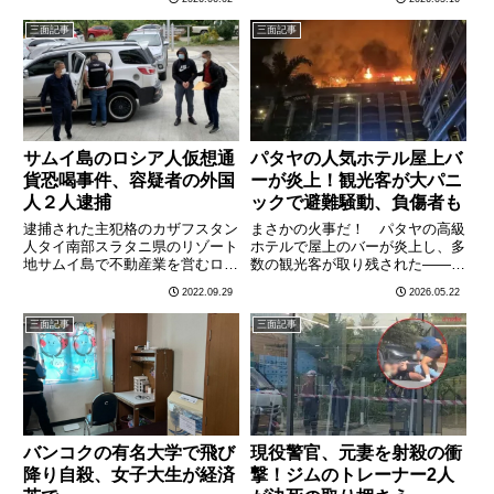
壊事故から、本日でちょうど1年
ライ県トゥン地区のある住宅で、
を迎えた。タイ最大手新聞のタイ
男がライブ配信動画の騒音をめぐ
三面記事
三面記事
ラットが大型特集を組み、遺族の
って隣人を銃撃するという衝撃的
声とともに事故の現状を伝………
な事件が起きた。被害者のシ
ワ………
サムイ島のロシア人仮想通
パタヤの人気ホテル屋上バ
貨恐喝事件、容疑者の外国
ーが炎上！観光客が大パニ
人２人逮捕
ックで避難騒動、負傷者も
逮捕された主犯格のカザフスタン
まさかの火事だ！ パタヤの高級
人タイ南部スラタニ県のリゾート
ホテルで屋上のバーが炎上し、多
地サムイ島で不動産業を営むロシ
数の観光客が取り残された――観
ア人夫妻（31）が６人組の外国
光地として知られるパタヤで、ま
2022.09.29
2026.05.22
人から恐喝にあい、仮想通貨５万
たもや衝撃の事態が発生した。煙
米ドル（約188万バーツ）を脅し
と炎に包まれたルーフトップバー
三面記事
三面記事
取られていた事件で、タイ警察は
5月21日夜、チョンブリー県パタ
９月28日、主犯格の外国人
ヤの人気ホテル「JA・プラ
を………
ス………
バンコクの有名大学で飛び
現役警官、元妻を射殺の衝
降り自殺、女子大生が経済
撃！ジムのトレーナー2人