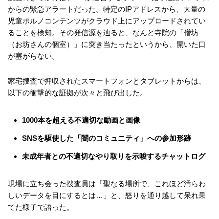
からの緊急アラートだった。特定のIPアドレスから、大量の
児童ポルノコンテンツがクラウド上にアップロードされてい
ることを検知。その発信源を辿ると、なんと寺院の「僧坊
（お坊さんの個室）」に突き当たったというから、開いた口
が塞がらない。
家宅捜査で押収されたスマートフォンとタブレットからは、
以下の衝撃的な証拠が次々と飛び出した。
1000本を超える不適切な動画と画像
SNSを駆使した「闇のコミュニティ」への参加形跡
未成年者との不適切なやり取りを示唆するチャットログ
現場に立ち会った捜査員は「聖なる場所で、これほど汚らわ
しいデータを目にするとは…」と、怒りを通り越して呆れ果
てた様子で語った。