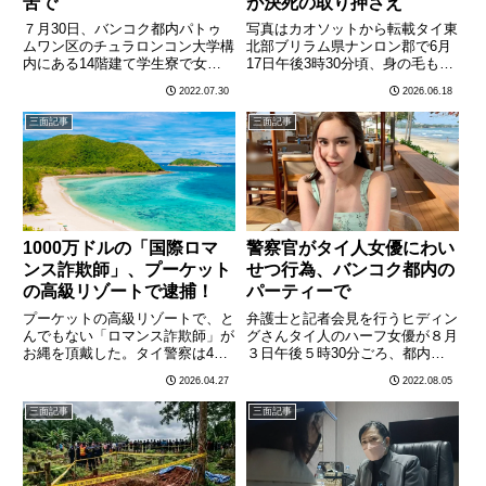
苦で
が決死の取り押さえ
７月30日、バンコク都内パトゥ
写真はカオソットから転載タイ東
ムワン区のチュラロンコン大学構
北部ブリラム県ナンロン郡で6月
内にある14階建て学生寮で女子
17日午後3時30分頃、身の毛もよ
大生（24）が飛び降り自殺をし
だつ凶行が繰り広げられた。ナコ
2022.07.30
2026.06.18
ているのが見つかった。女性は同
ーンラーチャシーマー県警交通課
大学の教育学部の５年生で、９階
に勤務する副警部補のティーラポ
三面記事
三面記事
にある自分の部屋の窓から飛び降
ン容疑者（43歳）が、元妻と義
りたものとみられている。女性
母が利用するフィットネス
の………
に………
1000万ドルの「国際ロマ
警察官がタイ人女優にわい
ンス詐欺師」、プーケット
せつ行為、バンコク都内の
の高級リゾートで逮捕！
パーティーで
プーケットの高級リゾートで、と
弁護士と記者会見を行うヒディン
んでもない「ロマンス詐欺師」が
グさんタイ人のハーフ女優が８月
お縄を頂戴した。タイ警察は4月
３日午後５時30分ごろ、都内で
25日、アメリカ人ら多数の被害
開かれた深夜のパーティー中、ソ
2026.04.27
2022.08.05
者から総額約1000万ドル（約15
ファーで仮眠をとっていたところ
億円）を騙し取ったとして、33
警察官に胸や体を触るなどのわい
三面記事
三面記事
歳のインドネシア人男性をプーケ
せつ行為をされたとして都内カン
ットの高級リゾートで電撃
ナーヤーオ警察署に被害を届け
逮………
出………