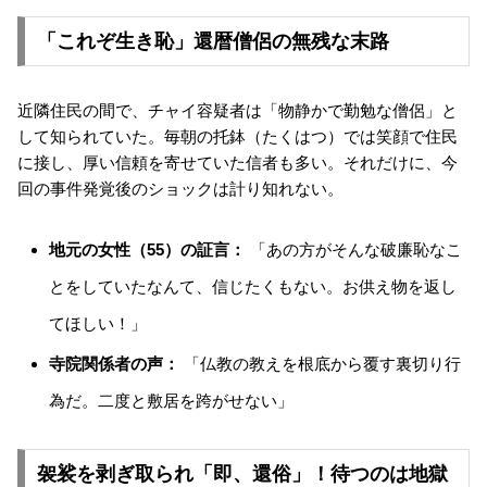
「これぞ生き恥」還暦僧侶の無残な末路
近隣住民の間で、チャイ容疑者は「物静かで勤勉な僧侶」と
して知られていた。毎朝の托鉢（たくはつ）では笑顔で住民
に接し、厚い信頼を寄せていた信者も多い。それだけに、今
回の事件発覚後のショックは計り知れない。
地元の女性（55）の証言：
「あの方がそんな破廉恥なこ
とをしていたなんて、信じたくもない。お供え物を返し
てほしい！」
寺院関係者の声：
「仏教の教えを根底から覆す裏切り行
為だ。二度と敷居を跨がせない」
袈裟を剥ぎ取られ「即、還俗」！待つのは地獄