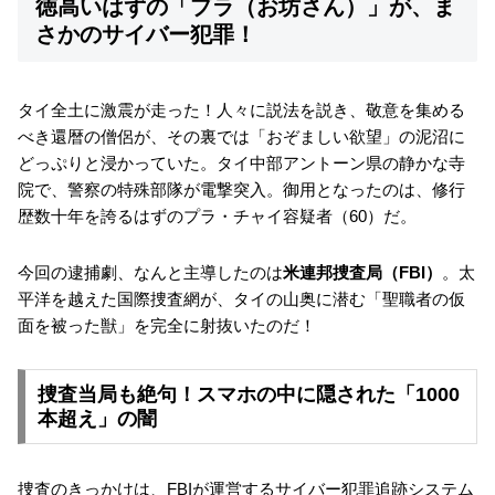
徳高いはずの「プラ（お坊さん）」が、ま
さかのサイバー犯罪！
タイ全土に激震が走った！人々に説法を説き、敬意を集める
べき還暦の僧侶が、その裏では「おぞましい欲望」の泥沼に
どっぷりと浸かっていた。タイ中部アントーン県の静かな寺
院で、警察の特殊部隊が電撃突入。御用となったのは、修行
歴数十年を誇るはずのプラ・チャイ容疑者（60）だ。
今回の逮捕劇、なんと主導したのは
米連邦捜査局（FBI）
。太
平洋を越えた国際捜査網が、タイの山奥に潜む「聖職者の仮
面を被った獣」を完全に射抜いたのだ！
捜査当局も絶句！スマホの中に隠された「1000
本超え」の闇
捜査のきっかけは、FBIが運営するサイバー犯罪追跡システム