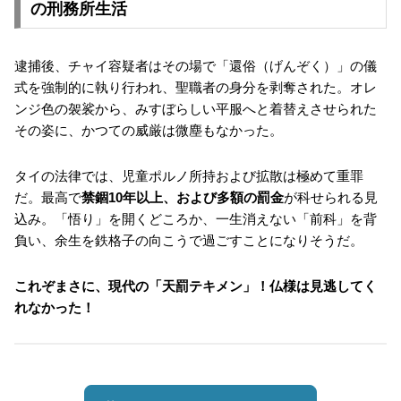
の刑務所生活
逮捕後、チャイ容疑者はその場で「還俗（げんぞく）」の儀
式を強制的に執り行われ、聖職者の身分を剥奪された。オレ
ンジ色の袈裟から、みすぼらしい平服へと着替えさせられた
その姿に、かつての威厳は微塵もなかった。
タイの法律では、児童ポルノ所持および拡散は極めて重罪
だ。最高で
禁錮10年以上、および多額の罰金
が科せられる見
込み。「悟り」を開くどころか、一生消えない「前科」を背
負い、余生を鉄格子の向こうで過ごすことになりそうだ。
これぞまさに、現代の「天罰テキメン」！仏様は見逃してく
れなかった！