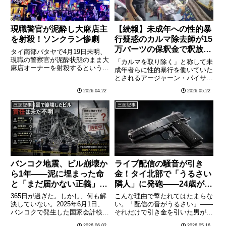
現職警官が泥酔し大麻店主
【続報】未成年への性的暴
を射殺！ソンクラン惨劇
行疑惑のカルマ除去師が15
万バーツの保釈金で釈放！
タイ南部パタヤで4月19日未明、
ネット怒沸「なぜ釈放」批
現職の警察官が泥酔状態のまま大
「カルマを取り除く」と称して未
麻店オーナーを射殺するという衝
判が殺到
成年者らに性的暴行を働いていた
撃の事件が発生した。ソンクラン
とされるアージャーン・パイサー
（タイ正月）の祝賀ムードに水を
ンが、150,000バーツの保釈金で
2026.04.22
2026.05.22
差す残忍な犯行に、タイ全土が怒
釈放された！ タイの法廷が意外
りと衝撃に包まれている。——事
な判断を下したことに、ネット上
三面記事
三面記事
件は4月19日午前1時6分頃………
では批判の嵐が巻き起こってい
る。「カルマ除去」名目で
被………
バンコク地震、ビル崩壊か
ライブ配信の騒音が引き
ら1年——泥に埋まった命
金！タイ北部で「うるさい
と「まだ届かない正義」に
隣人」に発砲——24歳が右
遺族が涙
腕に銃弾
365日が過ぎた。しかし、何も解
こんな理由で撃たれてはたまらな
決していない。2025年6月1日、
い。「配信の音がうるさい」——
バンコクで発生した国家会計検査
それだけで引き金を引いた男がい
院（ソートーゴー）庁舎の一部崩
た！5月11日夜、タイ北部チェン
2026.06.02
2026.05.16