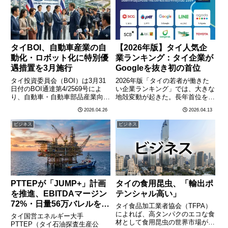
「iPad」はブル………
(EV)関連やカフェ………
タイBOI、自動車産業の自
【2026年版】タイ人気企
動化・ロボット化に特別優
業ランキング：タイ企業が
遇措置を3月施行
Googleを抜き初の首位
タイ投資委員会（BOI）は3月31
2026年版「タイの若者が働きた
日付のBOI通達第4/2569号によ
い企業ランキング」では、大きな
り、自動車・自動車部品産業向け
地殻変動が起きた。長年首位を独
に自動化システムおよびロボット
占していたグーグルを抑え、タイ
2026.04.26
2026.04.13
技術の導入を促進する特別投資優
地元大手のサイヤム・セメント
遇措置を施行した。この措置は、
（SCG）が悲願の1位を獲得し
ビジネス
ビジネス
タイの製造業の生産効率と国際競
た。今回の調査は、バンコク首都
争力を高めることを目………
圏在住の大卒社会人1万
2,16………
PTTEPが「JUMP+」計画
タイの食用昆虫、「輸出ポ
を推進、EBITDAマージン
テンシャル高い」
72%・日量56万バレルを目
タイ食品加工業者協会（TFPA）
指す
によれば、高タンパクのエコな食
タイ国営エネルギー大手
材として食用昆虫の世界市場が急
PTTEP（タイ石油探査生産公