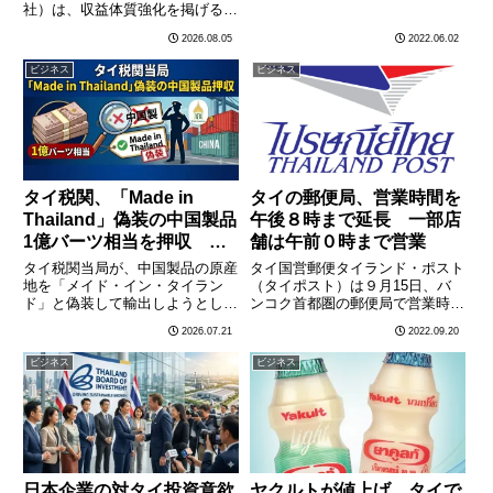
成長している。昆虫食の伝統文化
社）は、収益体質強化を掲げる中
が根付いているタイでは、昆虫フ
期戦略「JUMP+」計画が目標通
2026.08.05
2022.06.02
ァームが全国に2万か所以上ある
りに進捗していると発表した。
といわれており、同協会は「輸出
2026年上半期のEBITDAマージン
ビジネス
ビジネス
ポテンシャルが高い」と今後
は目標の70%以上を上回る72%に
の………
達し、年間の販売量は日量
5………
タイ税関、「Made in
タイの郵便局、営業時間を
Thailand」偽装の中国製品
午後８時まで延長 一部店
1億バーツ相当を押収 米
舗は午前０時まで営業
国関税回避の疑い
タイ税関当局が、中国製品の原産
タイ国営郵便タイランド・ポスト
地を「メイド・イン・タイラン
（タイポスト）は９月15日、バ
ド」と偽装して輸出しようとして
ンコク首都圏の郵便局で営業時間
いた大規模な事案を摘発した。押
を延長すると明らかにした。同社
2026.07.21
2022.09.20
収された商品の総額はおよそ1億
のダナン最高経営責任者（ＣＥ
バーツに上るとみられる。税関関
Ｏ）によると、バンコク首都圏の
ビジネス
ビジネス
係者によると、今回摘発された商
主要な郵便局の営業時間を午後８
品群は電子部品や日用雑貨など
時まで延長し、一部の店舗では午
で、………
前………
日本企業の対タイ投資意欲
ヤクルトが値上げ、タイで