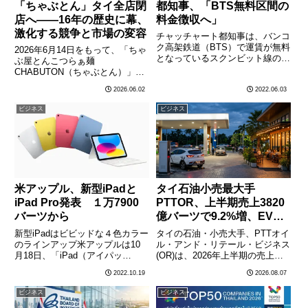
「ちゃぶとん」タイ全店閉
都知事、「BTS無料区間の
店へ――16年の歴史に幕、
料金徴収へ」
激化する競争と市場の変容
チャッチャート都知事は、バンコ
ク高架鉄道（BTS）で運賃が無料
2026年6月14日をもって、「ちゃ
となっているスクンビット線の延
ぶ屋とんこつらぁ麺
伸区間での料金徴収を計画してい
CHABUTON（ちゃぶとん）」が
る。対象区間は、スクンビット線
タイ国内の全店舗を閉鎖する。
2026.06.02
2022.06.03
のベーリング駅～ケーハ駅（計
バンコクに根ざして16年余り、
16駅）とモーチット駅～クーコ
在住日本人とタイ人の双方から愛
ビジネス
ビジネス
ット駅（計9駅）の2区間。運
されてきたこのラーメンブランド
賃………
の撤退は、タイの日本食市場にお
け………
米アップル、新型iPadと
タイ石油小売最大手
iPad Pro発表 １万7900
PTTOR、上半期売上3820
バーツから
億バーツで9.2%増、EVと
ライフスタイル事業に投資
新型iPadはビビッドな４色カラー
タイの石油・小売大手、PTTオイ
加速
のラインアップ米アップルは10
ル・アンド・リテール・ビジネス
月18日、「iPad（アイパッ
(OR)は、2026年上半期の売上高
ド）」と上位機種「iPad Pro（ア
が3820億バーツに達し、前年同
2022.10.19
2026.08.07
イパッドプロ）」の新製品を発表
期比9.2%増となったことを明ら
した。アップルのタイ国内向け公
かにした。ガソリンスタンド事業
ビジネス
ビジネス
式サイトによると、新発売される
を中核としながら、電気自動車