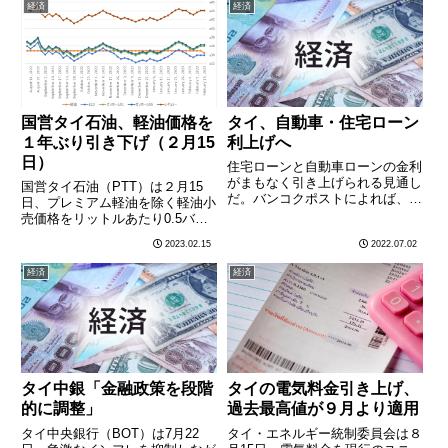
経済
経済
るため、最低賃金の引き上げを
ン小売価格の推移（過去６カ月）
２〜………
↑↑↑ クリック………
国営タイ石油、軽油価格を
タイ、自動車・住宅ローン
１年ぶり引き下げ（２月15
利上げへ
日）
住宅ローンと自動車ローンの金利
がまもなく引き上げられる見通し
国営タイ石油（PTT）は２月15
だ。バンコクポストによれば、タ
日、プレミアム軽油を除く軽油小
イ中央銀行（BOT）が来月行わ
売価格をリットルあたり0.5バー
れる金融政策委員会（MPC）
ツ引き下げた。軽油価格が引き下
2023.02.15
2022.07.02
で、0.25%の利上げに踏み切る観
げられるのは昨年２月からおよそ
測が強まっており、ローン計算の
１年ぶり。小売価格は以下の通
経済
経済
ベンチマークとなるミニマム・
り。PTTのガソリン小売価格
………
（2023年２月15日午前５
時………
タイ中銀「金融政策を段階
タイの電気料金引き上げ、
的に調整」
過去最高値が９月より適用
タイ中央銀行（BOT）は7月22
タイ・エネルギー統制委員会は８