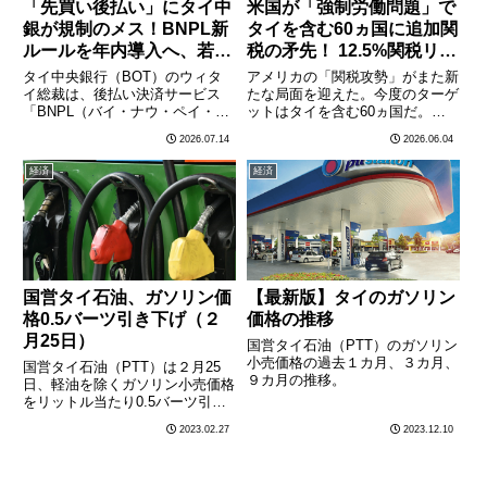
「先買い後払い」にタイ中
米国が「強制労働問題」で
銀が規制のメス！BNPL新
タイを含む60ヵ国に追加関
ルールを年内導入へ、若者
税の矛先！ 12.5%関税リス
の借金膨張に警鐘
クに産業界が戦々恐々
タイ中央銀行（BOT）のウィタ
アメリカの「関税攻勢」がまた新
イ総裁は、後払い決済サービス
たな局面を迎えた。今度のターゲ
「BNPL（バイ・ナウ・ペイ・レ
ットはタイを含む60ヵ国だ。米
イター）」を規制する新ルールを
国通商代表部（USTR）は通商法
2026.07.14
2026.06.04
年内にも導入する方針を明らかに
301条に基づき、強制労働・人権
した。クルンテープ・トゥラキッ
問題を理由とした追加関税の対象
経済
経済
トなどが報じた。審査の緩い後払
国リストに、タイを含む60ヵ国
いサービスが若年層の過剰債務
を加える方向で検討を進め
を………
て………
国営タイ石油、ガソリン価
【最新版】タイのガソリン
格0.5バーツ引き下げ（２
価格の推移
月25日）
国営タイ石油（PTT）のガソリン
小売価格の過去１カ月、３カ月、
国営タイ石油（PTT）は２月25
９カ月の推移。
日、軽油を除くガソリン小売価格
をリットル当たり0.5バーツ引き
下げた。小売価格は以下の通り。
2023.02.27
2023.12.10
PTTのガソリン小売価格（2023
年２月25日午前５時適用）