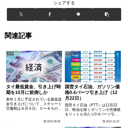
シェアする
関連記事
経済
経済
タイ最低賃金、引き上げ時
国営タイ石油、ガソリン価
期を10月に前倒しか
格0.4バーツ引き上げ（12
月22日）
来年１月に予定されている最低賃
金引き上げについて、スチャート
国営タイ石油（PTT）は12月22
労働相は８月９日、５〜８％の引
日、軽油を除くガソリン小売価格
き上げ率で10月１日に前倒しし
をリットル当たり0.4バーツ引き
て実施させる意向を明らかにし
上げた。小売価格は以下の通り。
2022.08.09
2023.12.23
た。スチャート労働相は先月、物
PTTのガソリン小売価格（2023
価上昇の生活への影響を軽減させ
年12月22日午前5時適用）ガソリ