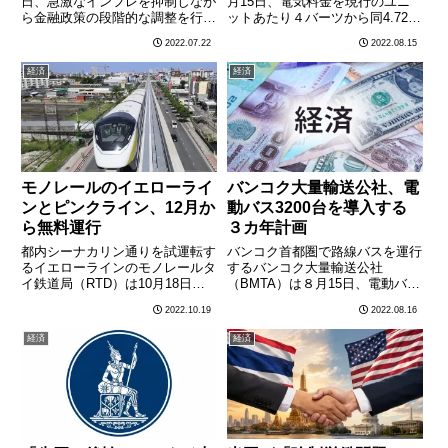
日、急激なインフレを抑制しなが
月15日、電気料金を現行のユニ
ら金融政策の段階的な調整を行う
ットあたり４バーツから同4.72バ
と述べ、今後、政策金利の引き上
ーツに引き上げることを承認した
2022.07.22
2022.08.15
げを段階的に実施する方針を明ら
と公式フェイスブックで明らかに
かにした。タイ中銀は8月10日に
した。今回の引き上げにより過去
経済
経済
金融政策委員会（MPC）を開催
最高値の電気料金が９月１日から
する予定。その会合で政策
12月31日に適用される。………
金………
モノレールのイエローライ
バンコク大量輸送公社、電
ンとピンクライン、12月か
動バス3200台を導入する
ら無料運行
３カ年計画
都内シーナカリン通りを試運転す
バンコク首都圏で路線バスを運行
るイエローラインのモノレールタ
するバンコク大量輸送公社
イ鉄道局（RTD）は10月18日、
（BMTA）は８月15日、電動バス
バンコク首都圏で建設中のモノレ
3200台を導入する事業再建計画
2022.10.19
2022.08.16
ール２路線の一部区間の運行を
を明らかにした。バンコクポスト
12月から開始すると発表した。
などが報じた。運輸省のソラポン
経済
経済
運行が開始される路線はイエロー
事務次官代理によれば、現在109
ラインとピンクラインの２路
路線で運行する老朽化したバ
線………
ス………