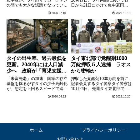
ぬ事故が、タイのサッカーファン
10月17日、タイ南部において17
の間でも大きな話題となってい
日から21日にかけて集中豪雨が
る。プレミアリーグ・ブライトン
予想され、沿岸地方では波の高さ
2026.07.10
2022.10.18
所属の三笘薫選手が東京都内で乗
が最大３メートルまで上昇する恐
用車を運転中、信号無視をして自
れがあるとし、タイ南部を対象と
社会
社会
転車の女性と接触し、負傷させた
する鉄砲水警報および波浪警報を
と日本メディアが報道。タイの各
発表した。鉄砲水警報の対………
メ………
タイの出生率、過去最低を
タイ東北部で覚醒剤1000
更新。2040年には人口減
万錠押収５人逮捕 ラオス
少へ 政府が「育児支援」
から密輸か
拡充へ
「未富先老」の加速、国家の存立
押収した覚醒剤1000万錠を前に
基盤を揺るがすタイの少子高齢化
記者会見するタイ警察タイ警察は
が、想定を上回るスピードで進行
10月24日、先週タイ東北部で行
している。内務省が発表した
われた麻薬の取り締まりで、ラオ
2026.04.22
2022.10.25
2025年の年間出生数は約41万
スから密輸されたとみられる覚醒
6000人と、統計開始以来、75年
剤1000万錠を押収し容疑者５人
ぶりの最低水準を更新した。
を逮捕したと発表した。発表によ
2026年に入っても1月の出生
れば、取り締まりは、ラオ………
数………
ホーム
プライバシーポリシー
お問い合わせ