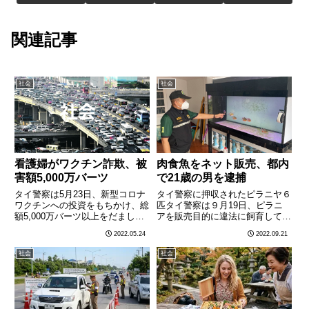
関連記事
社会
社会
看護婦がワクチン詐欺、被
肉食魚をネット販売、都内
害額5,000万バーツ
で21歳の男を逮捕
タイ警察は5月23日、新型コロナ
タイ警察に押収されたピラニヤ６
ワクチンへの投資をもちかけ、総
匹タイ警察は９月19日、ピラニ
額5,000万バーツ以上をだまし取
アを販売目的に違法に飼育してい
ったとして、都内バンナー病院に
た容疑などで、都内サイマイ地区
2022.05.24
2022.09.21
勤務する看護婦トーンリム（38
に住むタイ人の男（21）を逮捕
歳）を詐欺の容疑で逮捕した。5
した。自宅で飼育されていたピラ
社会
社会
月24日付タイ字紙タイラットに
ニア６匹を押収した。現地メディ
よると、トーンリム容疑者………
アの報道によれば、男は数年前
に………