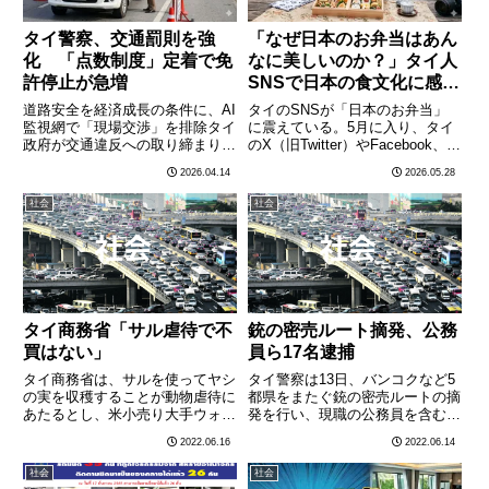
タイ警察、交通罰則を強
「なぜ日本のお弁当はあん
化 「点数制度」定着で免
なに美しいのか？」タイ人
許停止が急増
SNSで日本の食文化に感動
の声が殺到——「手作り愛
道路安全を経済成長の条件に、AI
タイのSNSが「日本のお弁当」
情弁当」文化への羨望
監視網で「現場交渉」を排除タイ
に震えている。5月に入り、タイ
政府が交通違反への取り締まりの
のX（旧Twitter）やFacebook、
手を緩めていない。2023年に導
TikTokで「なぜ日本のお弁当はあ
2026.04.14
2026.05.28
入された「交通点数制度」が
んなに美しいのか」というトピッ
2026年に入り完全に定着し、点
クが急速に広まった。きっかけは
社会
社会
数消失による免許停止処分を受け
日本の母親が作った彩り豊かなキ
るドライバーが前年比で3割
ャラ弁の動………
増………
タイ商務省「サル虐待で不
銃の密売ルート摘発、公務
買はない」
員ら17名逮捕
タイ商務省は、サルを使ってヤシ
タイ警察は13日、バンコクなど5
の実を収穫することが動物虐待に
都県をまたぐ銃の密売ルートの摘
あたるとし、米小売り大手ウォル
発を行い、現職の公務員を含む計
マートがタイ製ココナツミルクの
17人を逮捕したと発表した。13
2022.06.16
2022.06.14
輸入・販売を禁止したとの一部報
日付の各紙報道によると、バンコ
道を「サルを使った収穫は過去の
ク、チョンブリ、カンチャナブ
社会
社会
もの。ウォルマートは禁止してい
リ、ウドンタニ、チェンマイの計