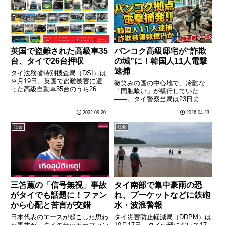
ない」と否定した。6月16日
21か所で摘発が行われ、チ
付………
ョ………
英国で盗難された高級車35
バンコク高級邸宅が“詐欺
台、タイで26台押収
の城”に！韓国人11人電撃
逮捕
タイ法務省特別捜査局（DSI）は
９月19日、英国で盗難被害に遭
微笑みの国の中心地で、冷酷な
った高級自動車35台のうち26台
「同胞喰い」が横行していた
をタイ国内で押収したことを明ら
――。タイ警察当局は23日まで
かにした。同局によると、英国で
に、バンコク都内の高級住宅街に
2022.09.20
2026.04.23
盗難された高級車35台は、ロン
ある豪邸を家宅捜索し、特殊詐欺
ドン・ヒースロー空港からシンガ
に関与したとして韓国籍の男ら
社会
社会
ポールに空輸された後、海
11人を電撃逮捕した。■ 狙われた
路………
のは「韓国の情」と「切実な家
計」 ………
三笘薫の「信号無視」事故
タイ南部で集中豪雨の恐
がタイでも話題に！ファン
れ、プーケットなどに鉄砲
から心配と苦言が交錯
水・波浪警報
日本代表のエースが起こした思わ
タイ災害防止軽減局（DDPM）は