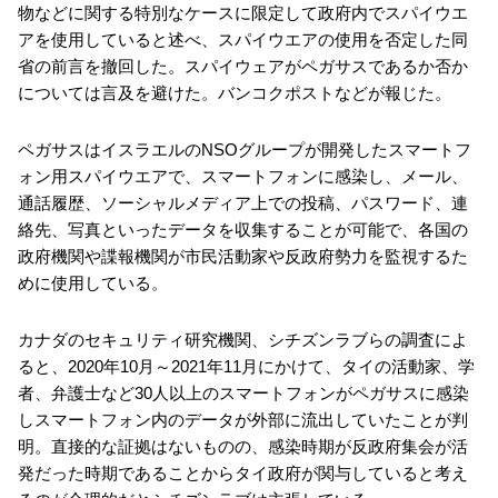
物などに関する特別なケースに限定して政府内でスパイウエ
アを使用していると述べ、スパイウエアの使用を否定した同
省の前言を撤回した。スパイウェアがペガサスであるか否か
については言及を避けた。バンコクポストなどが報じた。
ペガサスはイスラエルのNSOグループが開発したスマートフ
ォン用スパイウエアで、スマートフォンに感染し、メール、
通話履歴、ソーシャルメディア上での投稿、パスワード、連
絡先、写真といったデータを収集することが可能で、各国の
政府機関や諜報機関が市民活動家や反政府勢力を監視するた
めに使用している。
カナダのセキュリティ研究機関、シチズンラブらの調査によ
ると、2020年10月～2021年11月にかけて、タイの活動家、学
者、弁護士など30人以上のスマートフォンがペガサスに感染
しスマートフォン内のデータが外部に流出していたことが判
明。直接的な証拠はないものの、感染時期が反政府集会が活
発だった時期であることからタイ政府が関与していると考え