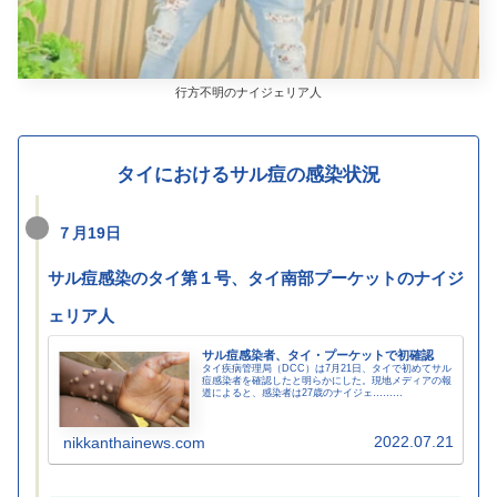
行方不明のナイジェリア人
タイにおけるサル痘の感染状況
７月19日
サル痘感染のタイ第１号、タイ南部プーケットのナイジ
ェリア人
サル痘感染者、タイ・プーケットで初確認
タイ疾病管理局（DCC）は7月21日、タイで初めてサル
痘感染者を確認したと明らかにした。現地メディアの報
道によると、感染者は27歳のナイジェ………
2022.07.21
nikkanthainews.com