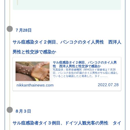
７月28日
サル痘感染タイ２例目、バンコクのタイ人男性 西洋人
男性と性交渉で感染か
サル痘感染タイ２例目、バンコクのタイ人男
性 西洋人男性と性交渉で感染か
写真提供：世界保健機関（WHO)タイ保健省は７月28
日、バンコク在住の47歳のタイ人男性がサル痘に感染し
ていることを確認したと発表した。タイ………
2022.07.28
nikkanthainews.com
８月３日
サル痘感染者タイ３例目、ドイツ人観光客の男性 タイ