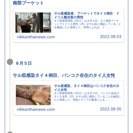
南部プーケット
サル痘感染者、プーケットでタイ３例目 ド
イツ人観光客の男性
タイ疾病管理局（DCC）は８月３日、タイ南部プーケ
ットでドイツ人男性（25）がサル痘に感染していること
を確認したと発表した。同局によれば、ド………
2022.08.03
nikkanthainews.com
８月５日
サル痘感染タイ４例目、バンコク在住のタイ人女性
サル痘感染、タイ４例目はバンコク在住のタ
イ人女性
タイ疾病管理局（DCC）は８月５日、バンコク在住の
タイ人女性（22）がサル痘に感染していることを確認し
たと発表した。現地メディアの報道による………
2022.08.05
nikkanthainews.com