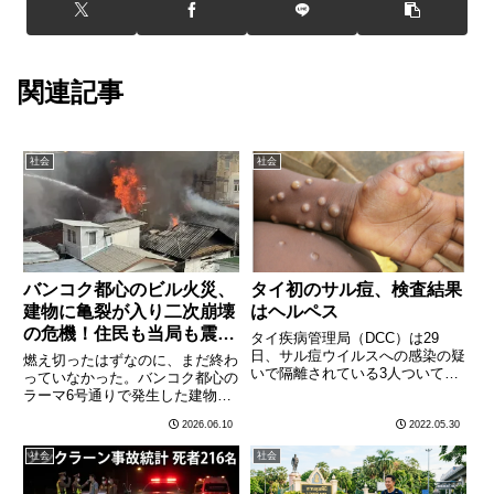
関連記事
社会
社会
バンコク都心のビル火災、
タイ初のサル痘、検査結果
建物に亀裂が入り二次崩壊
はヘルペス
の危機！住民も当局も震え
タイ疾病管理局（DCC）は29
る事態
日、サル痘ウイルスへの感染の疑
燃え切ったはずなのに、まだ終わ
いで隔離されている3人ついて、
っていなかった。バンコク都心の
検査の結果、サル痘ではなくヘル
ラーマ6号通りで発生した建物火
ペスに感染していることが確認さ
災で、消火活動が一段落した後も
2026.06.10
2022.05.30
れたと発表した。タイではこれま
危機が続いている。当局は8日、
でサル痘への感染事例は確認され
建物の一部の構造に亀裂が入り、
社会
社会
ていないが、アフリカや欧州か
二次崩壊の危険性があることを確
ら………
認した。周辺住民への避難警告