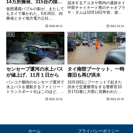
14カ所摘発、315台の採掘
冠水するアユタヤ県内の遺跡タイ
機を押収
中部チャイナート県のチャオプラ
仮想通貨バブルの影が、またして
ヤ・ダムは10月14日午前、放水
もタイで暴かれた。6月20日、内
量を毎秒31立方メートル減少さ
務省とタイ地方電力公社
せ、毎秒3149立方メートルまで
（PEA）が共同で大規模な一斉
2026.06.21
2022.10.14
落とした。チャオプラヤ・ダム下
摘発作戦を展開。合計14カ所の
流に位置するアユタヤ県で、同ダ
拠点を捜索し、ビットコイン採掘
社会
社会
ムによる放水量の増加の影
機315台を押収した。当局の試算
響………
によると、不正な電力使用による
被害………
センセープ運河の水上バス
タイ南部プーケット、一時
が値上げ、11月１日から
復旧も再び洪水
バンコク都内のセンセープ運河で
10月18日にプーケットで起きた
水上バスを運航するファミリー・
洪水で交通整理をする警察官10
トランスポート社はこのほど、
月17日夜に大雨に見舞われたタ
11月１日から運賃を１バーツ値
イ南部プーケット県では18日、
2022.10.31
2022.10.19
上げすると発表した。水上バスの
先週末の洪水から一時復旧してい
燃料となる軽油価格の高騰を受け
た場所の多くが再び浸水した。バ
たもので、値上げ後の運賃は12
ンコクポストなどの報道による
～22バーツとなる。新しい運賃
と、ムアン郡では、４台のポン
は………
プ………
ホーム
プライバシーポリシー