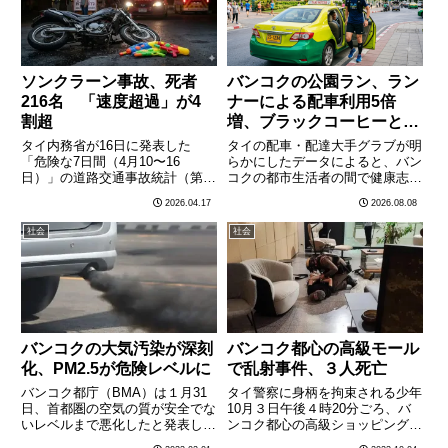
が………
ソンクラーン事故、死者
バンコクの公園ラン、ラン
216名 「速度超過」が4
ナーによる配車利用5倍
割超
増、ブラックコーヒーと無
糖抹茶1000万杯
タイ内務省が16日に発表した
タイの配車・配達大手グラブが明
「危険な7日間（4月10〜16
らかにしたデータによると、バン
日）」の道路交通事故統計（第6
コクの都市生活者の間で健康志向
日目終了時点）によると、累計事
の高まりが顕著になっている。公
2026.04.17
2026.08.08
故件数は1,108件、死者数は216
園へ向かう配車の利用件数はここ
名、負傷者数は1,073名となっ
最近で5倍に急増し、砂糖や乳製
社会
社会
た。前年同期比では事故件数が約
品を控えたブラックコーヒーや無
20%、死者数が6.5%………
糖抹茶ラテの注文数は累計
100………
バンコクの大気汚染が深刻
バンコク都心の高級モール
化、PM2.5が危険レベルに
で乱射事件、３人死亡
バンコク都庁（BMA）は１月31
タイ警察に身柄を拘束される少年
日、首都圏の空気の質が安全でな
10月３日午後４時20分ごろ、バ
いレベルまで悪化したと発表し、
ンコク都心の高級ショッピングモ
首都圏の住民に対し、屋外での運
ール内のフードコートで14歳の