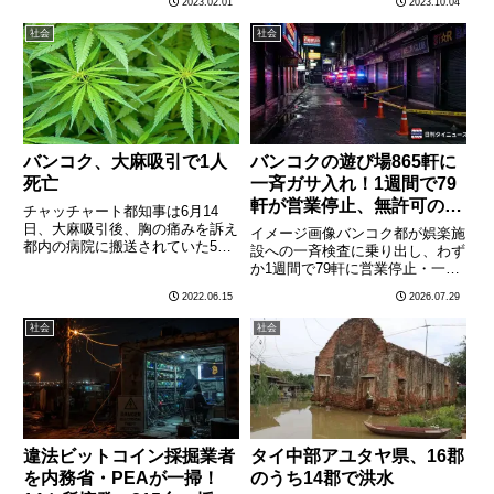
2023.02.01
2023.10.04
動を控える呼び掛けた。BMAに
少年が銃を乱射し、５歳の子ども
よると、PM2.5（直径2.5マイク
や学生を含む３人が死亡し、外国
社会
社会
ロメートル以下の粒子）が首都圏
人を含む４人が負傷した。タイ警
内の大部分の地域で１立………
察は少年を拘束したが、動機
や………
バンコク、大麻吸引で1人
バンコクの遊び場865軒に
死亡
一斉ガサ入れ！1週間で79
軒が営業停止、無許可のバ
チャッチャート都知事は6月14
ンド演奏も摘発
日、大麻吸引後、胸の痛みを訴え
イメージ画像バンコク都が娯楽施
都内の病院に搬送されていた51
設への一斉検査に乗り出し、わず
歳の男性が心不全で死亡したほ
か1週間で79軒に営業停止・一時
か、16歳の少年ら3人が、大麻接
閉鎖を命じた。無許可営業や安全
2022.06.15
2026.07.29
種後、動悸が収まらない等の症状
基準違反が次々と発覚している。
を訴え都内の病院で治療を受ける
バンコク都が7月19日から26日に
社会
社会
など、大麻関連の入院が相次い
かけて実施したのは「娯楽施設」
で………
と、実質的にそれに近い形………
違法ビットコイン採掘業者
タイ中部アユタヤ県、16郡
を内務省・PEAが一掃！
のうち14郡で洪水