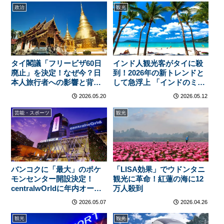
政治
観光
タイ閣議「フリービザ60日
インド人観光客がタイに殺
廃止」を決定！なぜ今？日
到！2026年の新トレンドと
本人旅行者への影響と背景
して急浮上 「インドのミド
を徹底解説
ルクラスがタイを発見」
2026.05.20
2026.05.12
芸能・スポーツ
観光
バンコクに「最大」のポケ
「LISA効果」でウドンタニ
モンセンター開設決定！
観光に革命！紅蓮の海に12
centralwOrldに年内オープ
万人殺到
ン
2026.05.07
2026.04.26
観光
観光