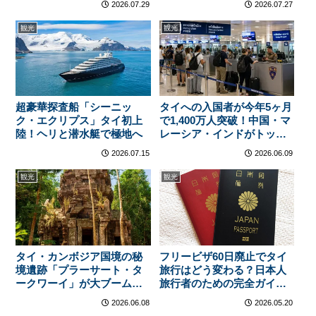
2026.07.29
2026.07.27
料60バーツで得か損か？
観光
観光
超豪華探査船「シーニッ
タイへの入国者が今年5ヶ月
ク・エクリプス」タイ初上
で1,400万人突破！中国・マ
陸！ヘリと潜水艇で極地へ
レーシア・インドがトップ3
——日本は何位？
2026.07.15
2026.06.09
観光
観光
タイ・カンボジア国境の秘
フリービザ60日廃止でタイ
境遺跡「プラーサート・タ
旅行はどう変わる？日本人
ークワーイ」が大ブーム！
旅行者のための完全ガイド
観光客殺到で周辺ビジネス
2026
2026.06.08
2026.05.20
も急成長