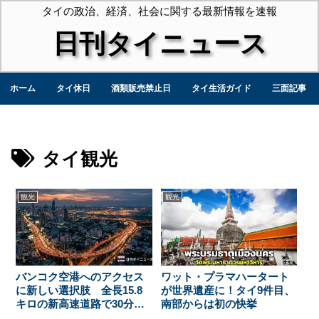
タイの政治、経済、社会に関する最新情報を速報
日刊タイニュース
ホーム
タイ休日
酒類販売禁止日
タイ生活ガイド
三面記事
タイ観光
観光
観光
バンコク空港へのアクセス
ワット・プラマハータート
に新しい選択肢 全長15.8
が世界遺産に！タイ9件目、
キロの新高速道路で30分短
南部からは初の快挙
縮 シーナカリン線は通行